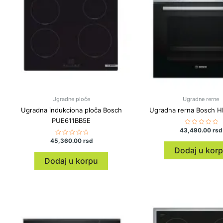
Ugradne ploče
Ugradne rerne
Ugradna indukciona ploča Bosch
Ugradna rerna Bosch 
PUE611BB5E
43,490.00
Ocenjeno
rsd
sa
45,360.00
Ocenjeno
rsd
0
sa
od
Dodaj u kor
0
5
od
Dodaj u korpu
5