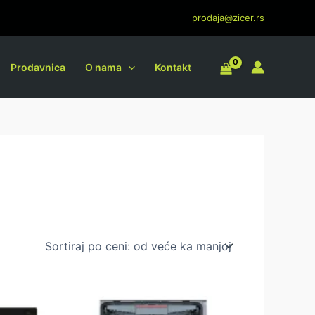
prodaja@zicer.rs
Prodavnica
O nama
Kontakt