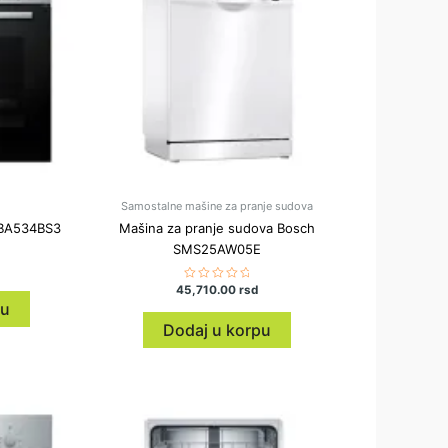
Samostalne mašine za pranje sudova
HBA534BS3
Mašina za pranje sudova Bosch
SMS25AW05E
45,710.00
Ocenjeno
rsd
sa
pu
0
od
Dodaj u korpu
5