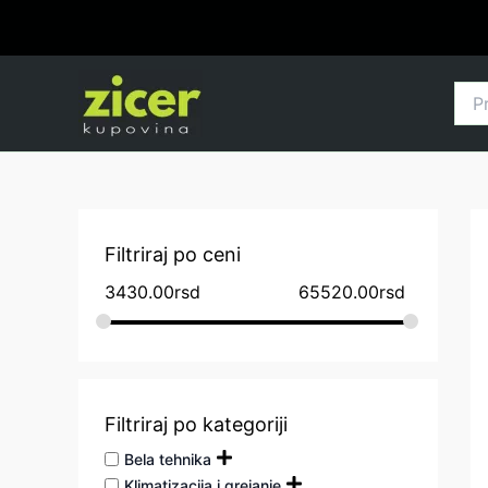
Pređi
na
sadržaj
Pret
za:
Filtriraj po ceni
3430.00
rsd
65520.00
rsd
Filtriraj po kategoriji
Bela tehnika
Klimatizacija i grejanje