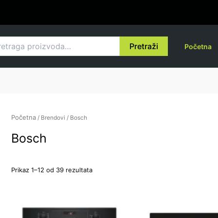
Sortirano
po
ceni:
od
više
raga
ka
nižoj
Pretraži
Početna
Početna
/ Brendovi / Bosch
Bosch
Prikaz 1–12 od 39 rezultata