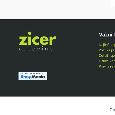
Važni 
Najčešća p
Politika pr
Detalji is
Uslovi kor
Pravila re
Co