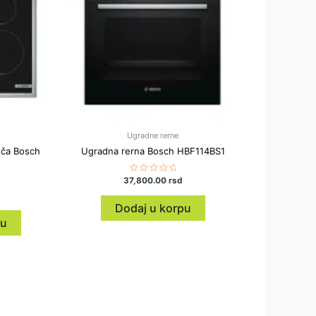
Ugradne rerne
oča Bosch
Ugradna rerna Bosch HBF114BS1
37,800.00
Ocenjeno
rsd
sa
0
od
Dodaj u korpu
5
pu