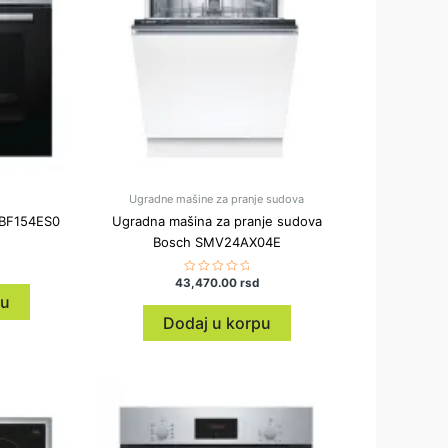
Ugradne mašine za pranje sudova
HBF154ES0
Ugradna mašina za pranje sudova
Bosch SMV24AX04E
43,470.00
Ocenjeno
rsd
sa
pu
0
od
Dodaj u korpu
5