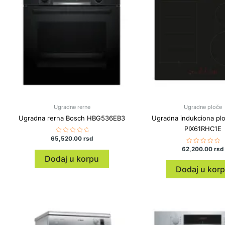
Ugradne rerne
Ugradne ploče
Ugradna rerna Bosch HBG536EB3
Ugradna indukciona pl
PIX61RHC1E
65,520.00
Ocenjeno
rsd
sa
62,200.00
Ocenjeno
rsd
0
sa
od
Dodaj u korpu
0
5
od
Dodaj u kor
5