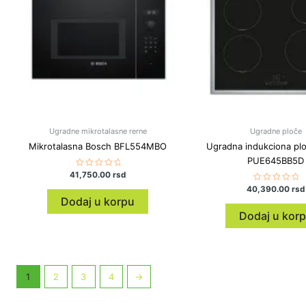
Ugradne mikrotalasne rerne
Ugradne ploče
Mikrotalasna Bosch BFL554MBO
Ugradna indukciona pl
PUE645BB5D
41,750.00
Ocenjeno
rsd
sa
40,390.00
Ocenjeno
rsd
0
sa
od
Dodaj u korpu
0
5
od
Dodaj u kor
5
1
2
3
4
→