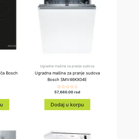
Ugradne mašine za pranje sudova
oča Bosch
Ugradna mašina za pranje sudova
Bosch SMV46KX04E
57,660.00
Ocenjeno
rsd
sa
0
od
pu
Dodaj u korpu
5