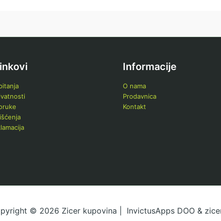
linkovi
Informacije
itanja
O nama
ivatnosti
Prodavnica
poruke
Kontakt
išćenja
klamacija
pyright © 2026 Zicer kupovina | InvictusApps DOO & zicer