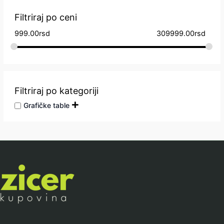
Bosch
(0)
Filtriraj po ceni
Boss Valjevo
(0)
999.00
rsd
309999.00
rsd
Braun
(0)
Bravus
(0)
Candy
(0)
Filtriraj po kategoriji
Clatronic
(0)
Grafičke table
Colossus
(0)
Cordys
(0)
Daewoo
(0)
Deep
(0)
Dell
(0)
DeLonghi
(0)
Denver
(0)
DJI Mavic
(0)