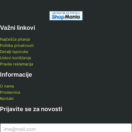
DSCL
(0)
Dynamix
(0)
Dyson
(0)
Važni linkovi
Eden
(0)
Najčešća pitanja
Electrolux
(0)
Politika privatnosti
Detalji isporuke
ELEKOM
(0)
Uslovi korišćenja
EL FRESCO
(0)
Pravila reklamacija
Elica
(0)
Informacije
Elma
(0)
O nama
EStar
(0)
Prodavnica
Kontakt
Fox
(0)
Prijavite se za novosti
Fram
(0)
Gembird
(0)
E
GIGABYTE
(0)