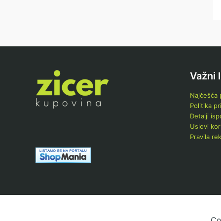
Važni 
Najčešća p
Politika pr
Detalji is
Uslovi kor
Pravila re
Co