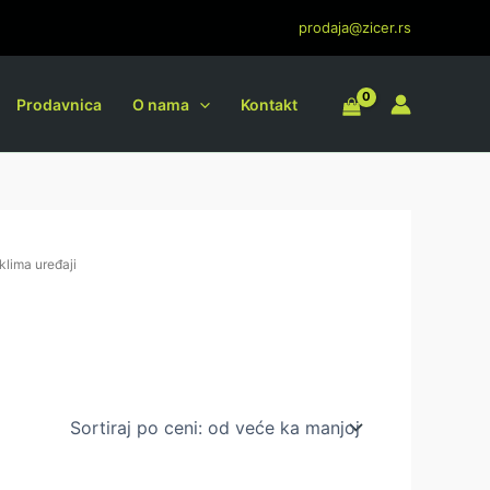
prodaja@zicer.rs
Prodavnica
O nama
Kontakt
klima uređaji