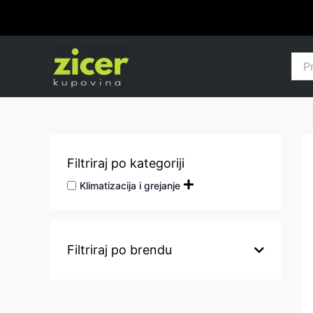
Pređi
na
sadržaj
Pret
za:
Filtriraj po kategoriji
Klimatizacija i grejanje
Filtriraj po brendu