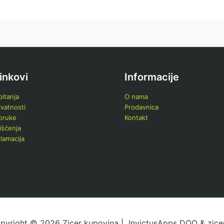
Bosch
(0)
Boss Valjevo
(0)
Braun
(0)
Bravus
(0)
Candy
(0)
linkovi
Informacije
Clatronic
(0)
itanja
O nama
Colossus
(0)
ivatnosti
Prodavnica
poruke
Kontakt
Cordys
(0)
išćenja
Daewoo
(0)
klamacija
Deep
(0)
Dell
(0)
DeLonghi
(0)
Denver
(0)
DJI Mavic
(0)
pyright © 2026 Zicer kupovina | InvictusApps DOO & zicer