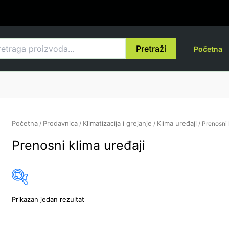
raga
Pretraži
Početna
Početna
Prodavnica
Klimatizacija i grejanje
Klima uređaji
/
/
/
/ Prenosni 
Prenosni klima uređaji
Prikazan jedan rezultat
Acer
(0)
Price:
30,230 rsd
—
39,950 rsd
Alfa Plam
(0)