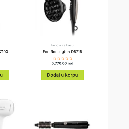
Fenovi za kosu
7100
Fen Remington D5715
5,770.00
Ocenjeno
rsd
sa
0
od
pu
Dodaj u korpu
5