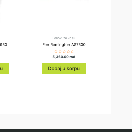
Fenovi za kosu
5930
Fen Remington AS7300
5,360.00
Ocenjeno
rsd
sa
0
od
pu
Dodaj u korpu
5