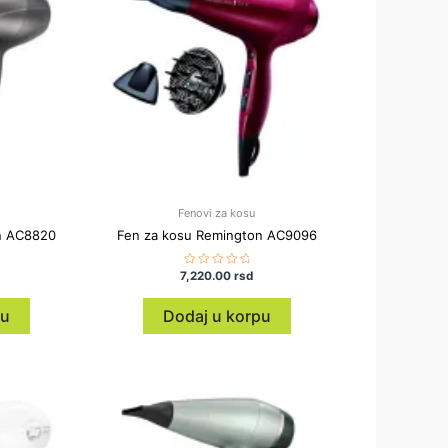
Fenovi za kosu
n AC8820
Fen za kosu Remington AC9096
7,220.00
Ocenjeno
rsd
sa
0
od
pu
Dodaj u korpu
5