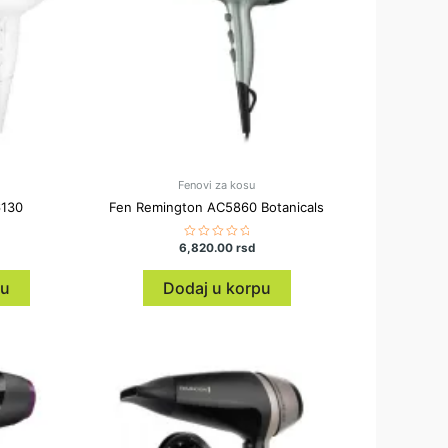
Fenovi za kosu
6130
Fen Remington AC5860 Botanicals
6,820.00
Ocenjeno
rsd
sa
0
od
pu
Dodaj u korpu
5