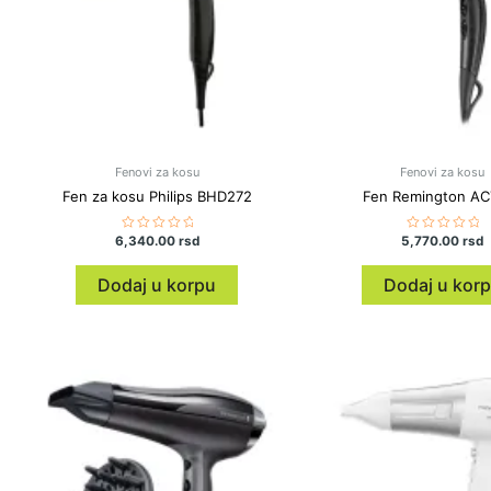
Fenovi za kosu
Fenovi za kosu
Fen za kosu Philips BHD272
Fen Remington AC
6,340.00
Ocenjeno
rsd
5,770.00
Ocenjeno
rsd
sa
sa
0
0
od
od
Dodaj u korpu
Dodaj u kor
5
5