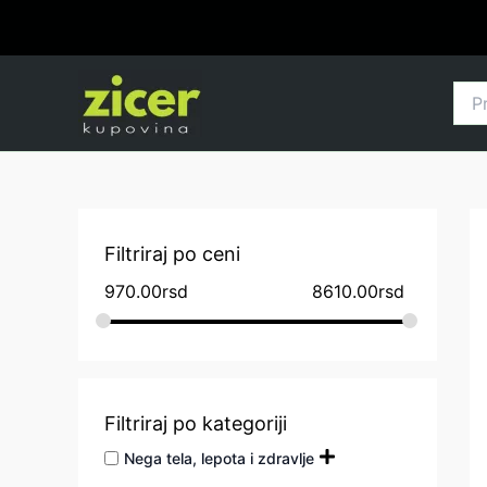
Pređi
na
sadržaj
Pret
za:
Filtriraj po ceni
970.00
rsd
8610.00
rsd
Filtriraj po kategoriji
Nega tela, lepota i zdravlje