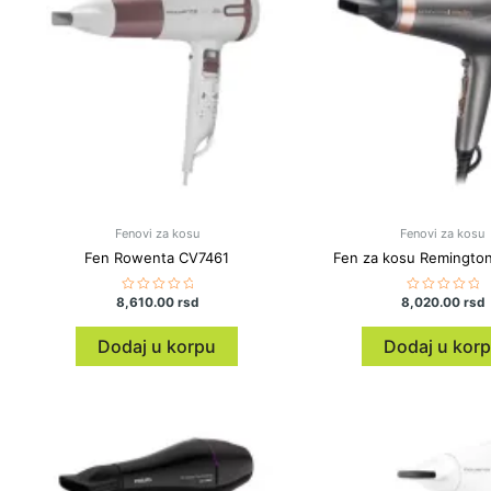
Fenovi za kosu
Fenovi za kosu
Fen Rowenta CV7461
Fen za kosu Remingto
8,610.00
Ocenjeno
rsd
8,020.00
Ocenjeno
rsd
sa
sa
0
0
od
od
Dodaj u korpu
Dodaj u kor
5
5