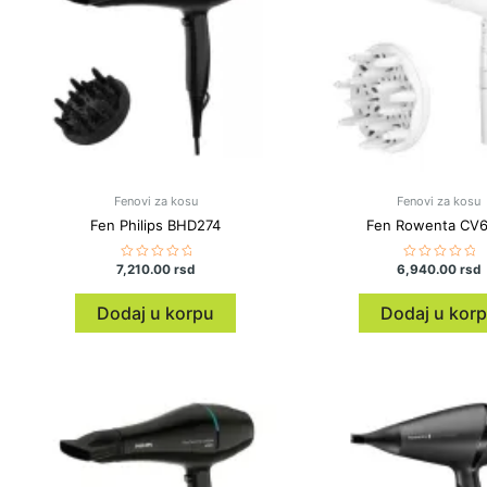
Fenovi za kosu
Fenovi za kosu
Fen Philips BHD274
Fen Rowenta CV
7,210.00
Ocenjeno
rsd
6,940.00
Ocenjeno
rsd
sa
sa
0
0
od
od
Dodaj u korpu
Dodaj u kor
5
5