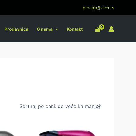
prodaja@zicer.rs
Prodavnica
O nama
Kontakt