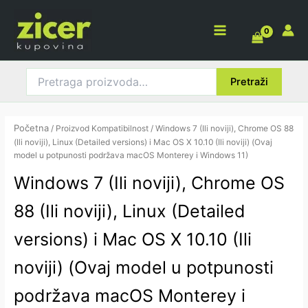
Pretraga
Pređi
Main
za:
na
Menu
sadržaj
Pretraži
Početna
/ Proizvod Kompatibilnost / Windows 7 (Ili noviji), Chrome OS 88
(Ili noviji), Linux (Detailed versions) i Mac OS X 10.10 (Ili noviji) (Ovaj
model u potpunosti podržava macOS Monterey i Windows 11)
Windows 7 (Ili noviji), Chrome OS
88 (Ili noviji), Linux (Detailed
versions) i Mac OS X 10.10 (Ili
noviji) (Ovaj model u potpunosti
podržava macOS Monterey i