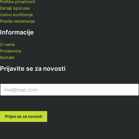
Politika privatnosti
Detalji isporuke
Uslovi korišćenja
Pravila reklamacija
Informacije
O nama
Prodavnica
Kontakt
Prijavite se za novosti
E
m
a
i
l
Prijavi se za novosti
*