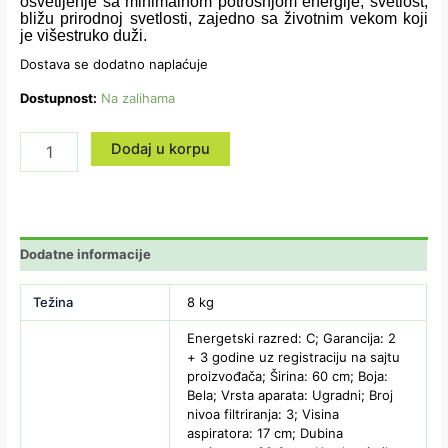
osvetljenje sa minimalnom potrošnjom energije, svetlost,
bližu prirodnoj svetlosti, zajedno sa životnim vekom koji
je višestruko duži.
Dostava se dodatno naplaćuje
Dostupnost:
Na zalihama
Dodaj u korpu
Dodatne informacije
Težina
8 kg
Energetski razred: C; Garancija: 2
+ 3 godine uz registraciju na sajtu
proizvođača; Širina: 60 cm; Boja:
Bela; Vrsta aparata: Ugradni; Broj
nivoa filtriranja: 3; Visina
aspiratora: 17 cm; Dubina