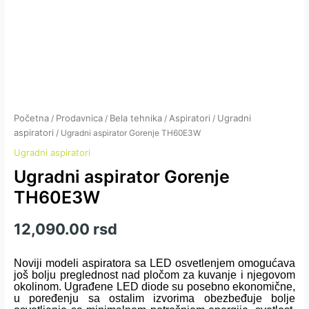
Početna
Prodavnica
Bela tehnika
Aspiratori
Ugradni
/
/
/
/
aspiratori
/ Ugradni aspirator Gorenje TH60E3W
Ugradni aspiratori
Ugradni aspirator Gorenje
TH60E3W
12,090.00
rsd
Noviji modeli aspiratora sa LED osvetlenjem omogućava
još bolju preglednost nad pločom za kuvanje i njegovom
okolinom. Ugrađene LED diode su posebno ekonomične,
u poređenju sa ostalim izvorima obezbeđuje bolje