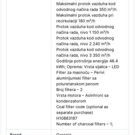
Maksimalni protok vazduha kod
odvodnog načina rada 350 m³/h
Maksimalni protok vazduha pri
recirkulaciji 180 m³/h
Protok vazduha kod odvodnog
načina rada, nivo 1 150 m³/h
Protok vazduha kod odvodnog
načina rada, nivo 2 240 m³/h
Protok vazduha kod odvodnog
načina rada, nivo 3 350 m³/h
Godišnja potrošnja energije 48.4
kWh; Oprema: Vrsta sijalica – LED
Filter za masnoću – Perivi
aluminijumski filter sa
poluretanskom penom
Broj filtera – 2
Vrsta motora – Asinhroni sa
kondenzatorom
Coal filter code (optional as
separate purchase)
H10883187
Number of charcoal filters – 1;
Brend
Gorenje