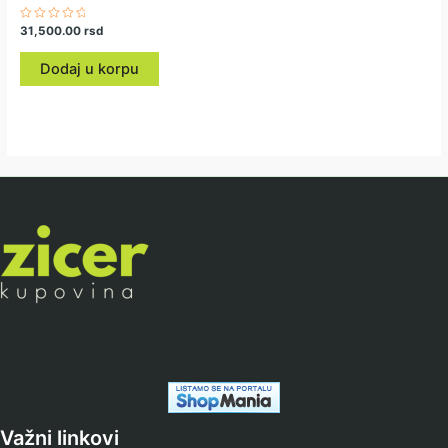
Ocenjeno
31,500.00
rsd
sa
0
od
Dodaj u korpu
5
Važni linkovi