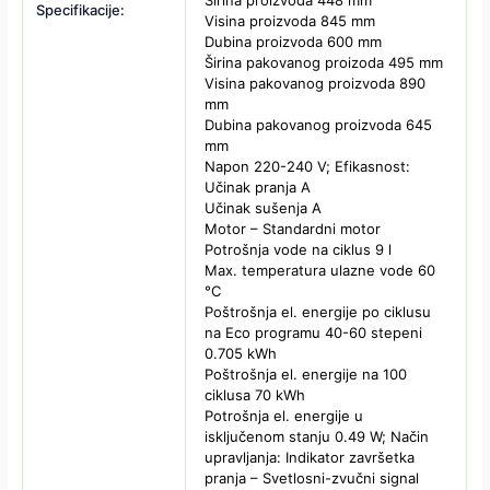
Specifikacije:
Visina proizvoda 845 mm
Dubina proizvoda 600 mm
Širina pakovanog proizoda 495 mm
Visina pakovanog proizvoda 890
mm
Dubina pakovanog proizvoda 645
mm
Napon 220-240 V; Efikasnost:
Učinak pranja A
Učinak sušenja A
Motor – Standardni motor
Potrošnja vode na ciklus 9 l
Max. temperatura ulazne vode 60
°C
Poštrošnja el. energije po ciklusu
na Eco programu 40-60 stepeni
0.705 kWh
Poštrošnja el. energije na 100
ciklusa 70 kWh
Potrošnja el. energije u
isključenom stanju 0.49 W; Način
upravljanja: Indikator završetka
pranja – Svetlosni-zvučni signal