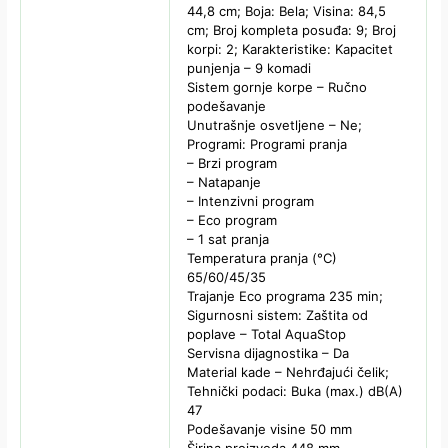
44,8 cm; Boja: Bela; Visina: 84,5
cm; Broj kompleta posuđa: 9; Broj
korpi: 2; Karakteristike: Kapacitet
punjenja – 9 komadi
Sistem gornje korpe – Ručno
podešavanje
Unutrašnje osvetljene – Ne;
Programi: Programi pranja
– Brzi program
– Natapanje
– Intenzivni program
– Eco program
– 1 sat pranja
Temperatura pranja (°C)
65/60/45/35
Trajanje Eco programa 235 min;
Sigurnosni sistem: Zaštita od
poplave – Total AquaStop
Servisna dijagnostika – Da
Material kade – Nehrđajući čelik;
Tehnički podaci: Buka (max.) dB(A)
47
Podešavanje visine 50 mm
Širina proizvoda 448 mm