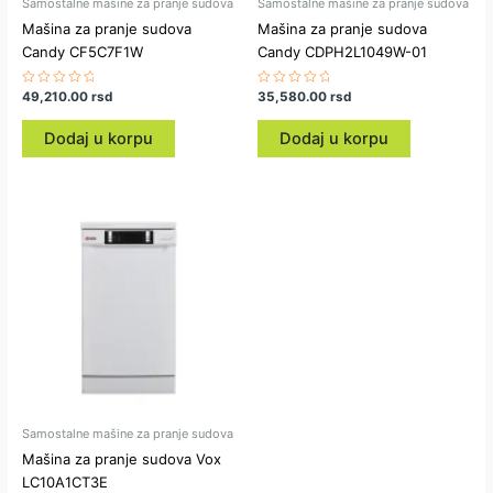
Samostalne mašine za pranje sudova
Samostalne mašine za pranje sudova
Mašina za pranje sudova
Mašina za pranje sudova
Candy CF5C7F1W
Candy CDPH2L1049W-01
Ocenjeno
49,210.00
rsd
Ocenjeno
35,580.00
rsd
sa
sa
0
0
od
od
Dodaj u korpu
Dodaj u korpu
5
5
Samostalne mašine za pranje sudova
Mašina za pranje sudova Vox
LC10A1CT3E