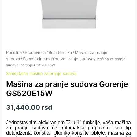
Početna
Prodavnica
Bela tehnika
Mašine za pranje
/
/
/
sudova
Samostalne mašine za pranje sudova
/
/ Mašina za pranje
sudova Gorenje GS520E15W
Samostalne mašine za pranje sudova
Mašina za pranje sudova Gorenje
GS520E15W
31,440.00
rsd
Jednostavnim aktiviranjem "3 u 1" funkcije, vaša mašina
za pranje sudova će automatski prepoznati koji tip
deterdženta koristite. Ukoliko koristite tablete, mašina za