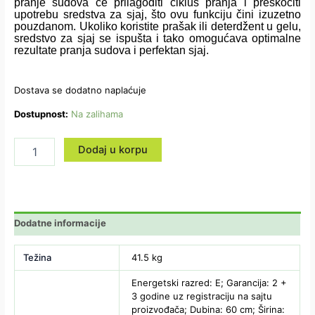
pranje sudova će prilagoditi ciklus pranja i preskočiti
upotrebu sredstva za sjaj, što ovu funkciju čini izuzetno
pouzdanom. Ukoliko koristite prašak ili deterdžent u gelu,
sredstvo za sjaj se ispušta i tako omogućava optimalne
rezultate pranja sudova i perfektan sjaj.
Dostava se dodatno naplaćuje
Dostupnost:
Na zalihama
Dodaj u korpu
Dodatne informacije
Težina
41.5 kg
Energetski razred: E; Garancija: 2 +
3 godine uz registraciju na sajtu
proizvođača; Dubina: 60 cm; Širina: