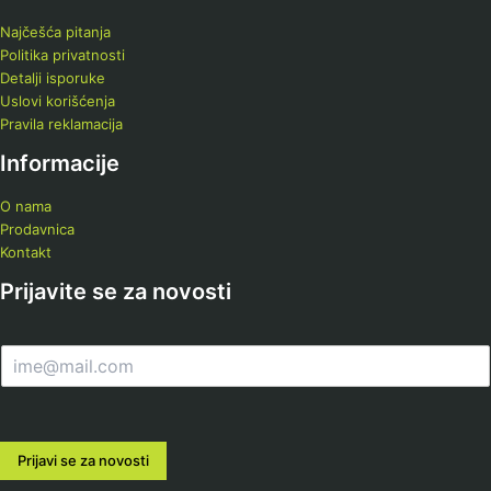
Najčešća pitanja
Politika privatnosti
Detalji isporuke
Uslovi korišćenja
Pravila reklamacija
Informacije
O nama
Prodavnica
Kontakt
Prijavite se za novosti
E
m
a
i
l
Prijavi se za novosti
*