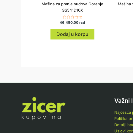
Mašina za pranje sudova Gorenje
Mašina 
GS541D10X
46,450.00
Ocenjeno
rsd
sa
0
od
Dodaj u korpu
5
Važni 
Najčešća p
Politika pr
Detalji is
Uslovi kor