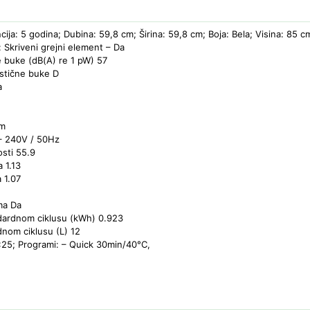
ija: 5 godina; Dubina: 59,8 cm; Širina: 59,8 cm; Boja: Bela; Visina: 85 cm
: Skriveni grejni element – Da
 buke (dB(A) re 1 pW) 57
ustične buke D
a
mm
– 240V / 50Hz
sti 55.9
 1.13
 1.07
ma Da
ndardnom ciklusu (kWh) 0.923
dnom ciklusu (L) 12
:25; Programi: – Quick 30min/40°C,