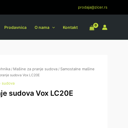
prodaja@zicer.rs
Prodavnica
O nama
Kontakt
ehnika
Mašine za pranje sudova
Samostalne mašine
/
/
pranje sudova Vox LC20E
e sudova
nje sudova Vox LC20E