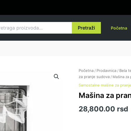
raga
Pretraži
Početna
Početna
Prodavnica
Bela t
/
/
za pranje sudova
/ Mašina za 
Samostalne mašine za pranj
Mašina za pra
28,800.00
rsd