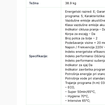
Težina
38.9 kg
Energetski razred: E; Garanc
programa: 5; Karakteristike
Vazdušne emisije akustične
Klasa vazdušne emisije ak
Indikator ciklusa pranja – D
Korpa za escajg – Da
Broj polica za šolje – 2
Podešavanje visine + 20 
Napon / Frekvencija 220V 
Indeks energetske efikasno
Specifikacije:
Indeks performansi čišćenja
Indeks performansi sušenja
Indikator za sjaj Da
Indikator završetka progra
Potrošnja energije pri sta
Potrošnja vode pri standar
Trajanje programa (h:m) 03
– ECO,
– Super 50min/65°C,
– Hygiene 70°C,
– Intensive 65°C;