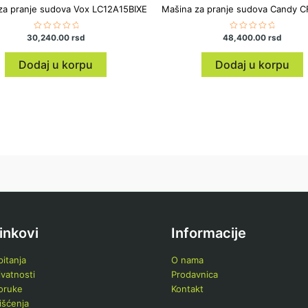
za pranje sudova Vox LC12A15BIXE
Mašina za pranje sudova Candy 
30,240.00
Ocenjeno
rsd
48,400.00
Ocenjeno
rsd
sa
sa
0
0
od
od
Dodaj u korpu
Dodaj u korpu
5
5
linkovi
Informacije
itanja
O nama
ivatnosti
Prodavnica
poruke
Kontakt
išćenja