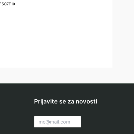
CF5C7F1X
Prijavite se za novosti
E
m
a