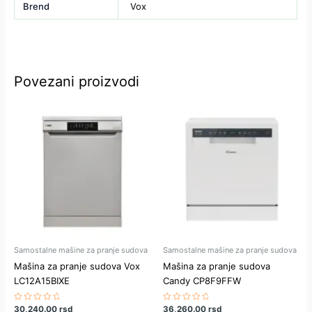
Brend
Vox
Povezani proizvodi
Samostalne mašine za pranje sudova
Samostalne mašine za pranje sudova
Mašina za pranje sudova Vox
Mašina za pranje sudova
LC12A15BIXE
Candy CP8F9FFW
Ocenjeno
30,240.00
rsd
Ocenjeno
36,260.00
rsd