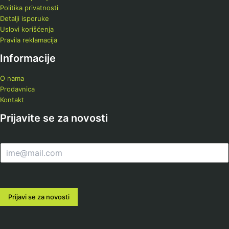
Politika privatnosti
Detalji isporuke
Uslovi korišćenja
Pravila reklamacija
Informacije
O nama
Prodavnica
Kontakt
Prijavite se za novosti
E
m
a
i
l
Prijavi se za novosti
*