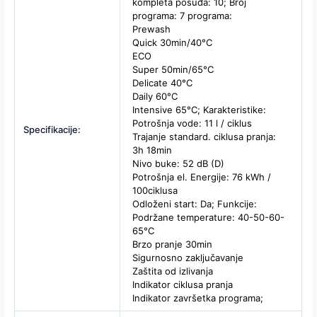
kompleta posuđa: 10; Broj
programa: 7 programa:
Prewash
Quick 30min/40°C
ECO
Super 50min/65°C
Delicate 40°C
Daily 60°C
Intensive 65°C; Karakteristike:
Potrošnja vode: 11 l / ciklus
Specifikacije:
Trajanje standard. ciklusa pranja:
3h 18min
Nivo buke: 52 dB (D)
Potrošnja el. Energije: 76 kWh /
100ciklusa
Odloženi start: Da; Funkcije:
Podržane temperature: 40-50-60-
65°C
Brzo pranje 30min
Sigurnosno zaključavanje
Zaštita od izlivanja
Indikator ciklusa pranja
Indikator završetka programa;