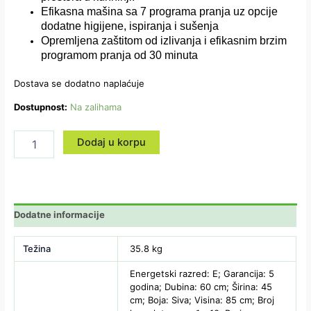
Efikasna mašina sa 7 programa pranja uz opcije
dodatne higijene, ispiranja i sušenja
Opremljena zaštitom od izlivanja i efikasnim brzim
programom pranja od 30 minuta
Dostava se dodatno naplaćuje
Dostupnost:
Na zalihama
Dodaj u korpu
Dodatne informacije
Težina
35.8 kg
Energetski razred: E; Garancija: 5
godina; Dubina: 60 cm; Širina: 45
cm; Boja: Siva; Visina: 85 cm; Broj