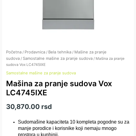
Početna
Prodavnica
Bela tehnika
Mašine za pranje
/
/
/
sudova
Samostalne mašine za pranje sudova
/
/ Mašina za pranje
sudova Vox LC4745IXE
Samostalne mašine za pranje sudova
Mašina za pranje sudova Vox
LC4745IXE
30,870.00
rsd
Sudomašine kapaciteta 10 kompleta pogodne su za
manje porodice i korisnike koji nemaju mnogo
prostora u kunhinji.