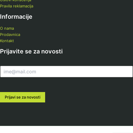
Pravila reklamacija
Informacije
O nama
Prodavnica
Kontakt
Prijavite se za novosti
E
m
a
i
l
Prijavi se za novosti
*