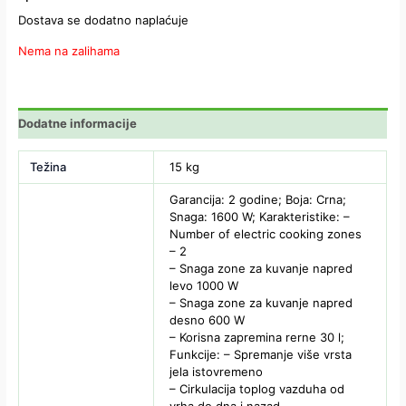
Dostava se dodatno naplaćuje
Nema na zalihama
Dodatne informacije
Težina
15 kg
Garancija: 2 godine; Boja: Crna;
Snaga: 1600 W; Karakteristike: –
Number of electric cooking zones
– 2
– Snaga zone za kuvanje napred
levo 1000 W
– Snaga zone za kuvanje napred
desno 600 W
– Korisna zapremina rerne 30 l;
Funkcije: – Spremanje više vrsta
jela istovremeno
– Cirkulacija toplog vazduha od