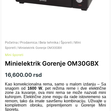
Početna
Prodavnica
Bela tehnika
Šporeti
Mini
/
/
/
/
šporeti
/ Minielektrik Gorenje OM30GBX
Mini šporeti
Minielektrik Gorenje OM30GBX
16,600.00
rsd
Kao konvekcionalna rerna, samo u malom izdanju – Sa
snagom od
1600 W
, pet režima rerne i dve električne
zone za kuvanje, ova mini rerna se može nazvati mini
kuhinjom. Električne zone mogu da rade istovremeno sa
rernom, tako da imate savršenu kombinaciju. Uživajte u
kompletnom obroku, pripremljenom u Gorenje Mini
šporetu.