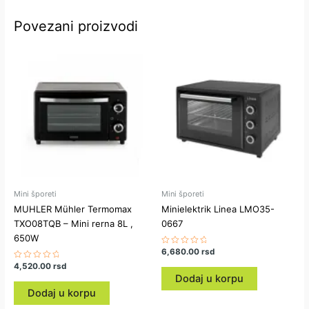
Povezani proizvodi
Mini šporeti
Mini šporeti
MUHLER Mühler Termomax
Minielektrik Linea LMO35-
TXO08TQB – Mini rerna 8L ,
0667
650W
Ocenjeno
6,680.00
rsd
sa
Ocenjeno
4,520.00
rsd
0
sa
od
Dodaj u korpu
0
5
od
Dodaj u korpu
5