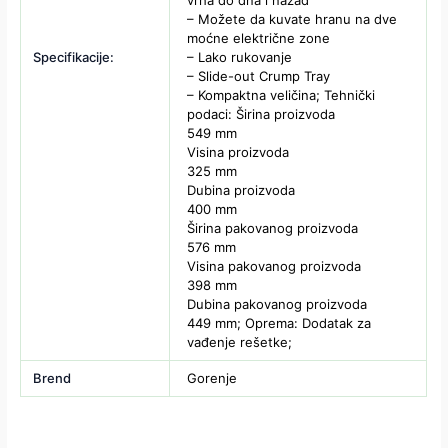
vrha do dna i nazad
– Možete da kuvate hranu na dve
moćne električne zone
Specifikacije:
– Lako rukovanje
– Slide-out Crump Tray
– Kompaktna veličina; Tehnički
podaci: Širina proizvoda
549 mm
Visina proizvoda
325 mm
Dubina proizvoda
400 mm
Širina pakovanog proizvoda
576 mm
Visina pakovanog proizvoda
398 mm
Dubina pakovanog proizvoda
449 mm; Oprema: Dodatak za
vađenje rešetke;
Brend
Gorenje