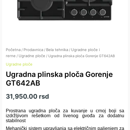
Početna
Prodavnica
Bela tehnika
Ugradne ploče i
/
/
/
rerne
Ugradne ploče
/
/ Ugradna plinska ploča Gorenje GT642AB
Ugradne ploče
Ugradna plinska ploča Gorenje
GT642AB
31,950.00
rsd
Prostrana ugradna ploča za kuvanje u crnoj boji sa
izdržljivom rešetkom od livenog gvođa za dodatnu
stabilnost
Mehanički sistem upravljanja sa električnim paljenjem za