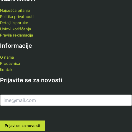
Najčešća pitanja
Politika privatnosti
Detalji isporuke
Uslovi korišćenja
Pravila reklamacija
Informacije
O nama
Prodavnica
Kontakt
Prijavite se za novosti
E
m
a
i
l
Prijavi se za novosti
*