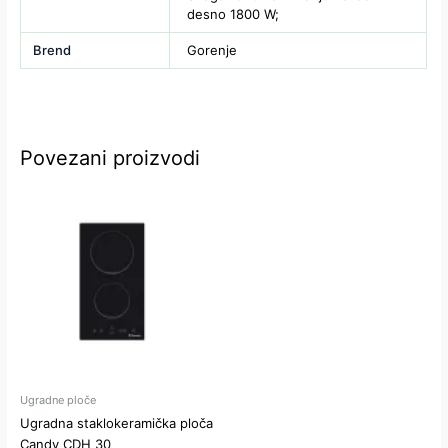
desno 1800 W;
Brend
Gorenje
Povezani proizvodi
Ugradne ploče
Ugradna staklokeramička ploča
Candy CDH 30