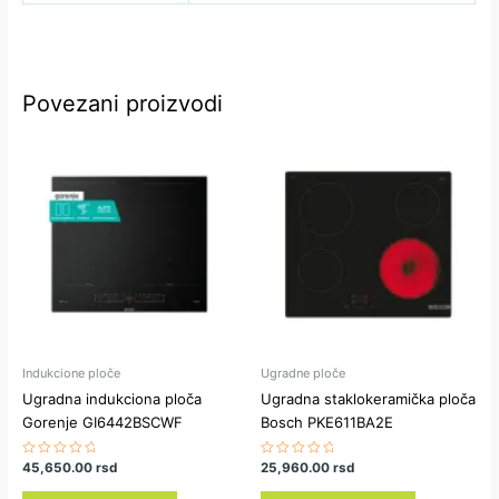
Povezani proizvodi
Indukcione ploče
Ugradne ploče
Ugradna indukciona ploča
Ugradna staklokeramička ploča
Gorenje GI6442BSCWF
Bosch PKE611BA2E
Ocenjeno
45,650.00
rsd
Ocenjeno
25,960.00
rsd
sa
sa
0
0