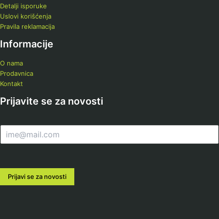
Detalji isporuke
Uslovi korišćenja
Pravila reklamacija
Informacije
O nama
Prodavnica
Kontakt
Prijavite se za novosti
E
m
a
i
l
Prijavi se za novosti
*