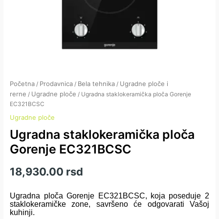
Početna
Prodavnica
Bela tehnika
Ugradne ploče i
/
/
/
rerne
Ugradne ploče
/
/ Ugradna staklokeramička ploča Gorenje
EC321BCSC
Ugradne ploče
Ugradna staklokeramička ploča
Gorenje EC321BCSC
18,930.00
rsd
Ugradna ploča Gorenje EC321BCSC, koja poseduje 2
staklokeramičke zone, savršeno će odgovarati Vašoj
kuhinji.