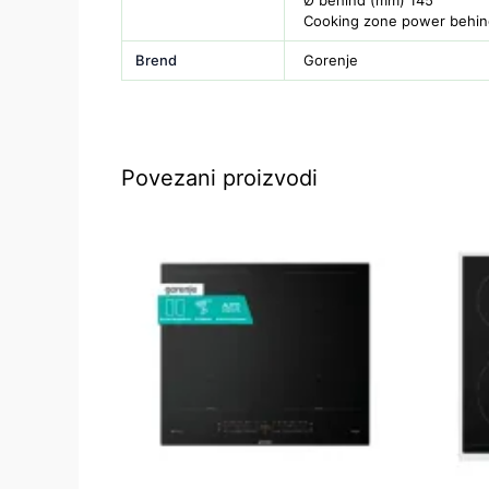
Ø behind (mm) 145
Cooking zone power behin
Brend
Gorenje
Povezani proizvodi