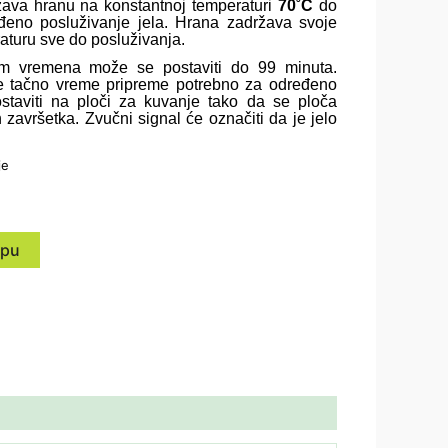
ava hranu na konstantnoj temperaturi
70˚C
do
đeno posluživanje jela. Hrana zadržava svoje
aturu sve do posluživanja.
em vremena može se postaviti do 99 minuta.
te tačno vreme pripreme potrebno za određeno
staviti na ploči za kuvanje tako da se ploča
 završetka. Zvučni signal će označiti da je jelo
je
rpu