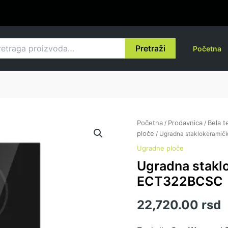
raga
Pretraži
Početna
Ugradna
Početna
Prodavnica
Bela t
/
/
staklokeramička
ploče
/ Ugradna staklokerami
ploča
Ugradne ploče
Gorenje
Ugradna stakl
ECT322BCSC
količina
ECT322BCSC
22,720.00
rsd