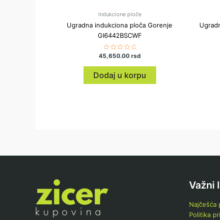
Indukcione ploče
Ugradna indukciona ploča Gorenje
Ugradn
GI6442BSCWF
45,650.00
Ocenjeno
rsd
sa
0
od
Dodaj u korpu
5
Važni 
Najčešća p
Politika pr