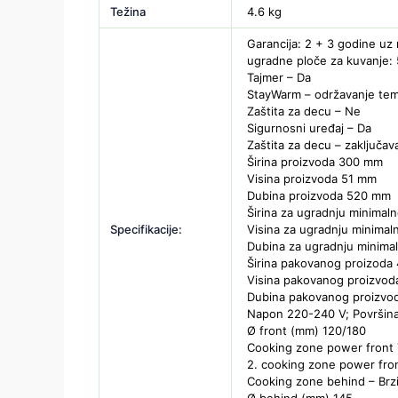
Težina
4.6 kg
Garancija: 2 + 3 godine uz 
ugradne ploče za kuvanje: 5
Tajmer – Da
StayWarm – održavanje tem
Zaštita za decu – Ne
Sigurnosni uređaj – Da
Zaštita za decu – zaključav
Širina proizvoda 300 mm
Visina proizvoda 51 mm
Dubina proizvoda 520 mm
Širina za ugradnju minima
Specifikacije:
Visina za ugradnju minima
Dubina za ugradnju minim
Širina pakovanog proizod
Visina pakovanog proizvo
Dubina pakovanog proizv
Napon 220-240 V; Površina 
Ø front (mm) 120/180
Cooking zone power front
2. cooking zone power fro
Cooking zone behind – Brzi