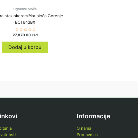
Ugradne ploče
a staklokeramička ploča Gorenje
ECT643BX
27,870.00
Ocenjeno
rsd
sa
0
od
Dodaj u korpu
5
linkovi
Informacije
itanja
O nama
ivatnosti
Prodavnica