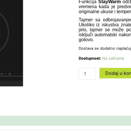
Funkcija
StayWarm
održ
vremena kada je predvi
originalne ukuse i temper
Tajmer sa odbrojavanj
Ukoliko iz iskustva zna
jelo, tajmer se može po
isključi automatski nakon
gotovo.
Dostava se dodatno naplaću
Dostupnost:
Na zalihama
Dodaj u ko