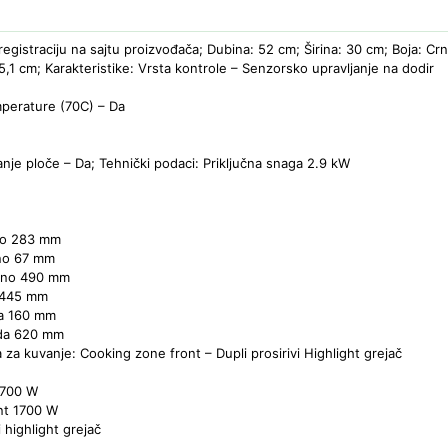
registraciju na sajtu proizvođača; Dubina: 52 cm; Širina: 30 cm; Boja: Cr
,1 cm; Karakteristike: Vrsta kontrole – Senzorsko upravljanje na dodir
perature (70C) – Da
anje ploče – Da; Tehnički podaci: Priključna snaga 2.9 kW
lno 283 mm
lno 67 mm
alno 490 mm
a 445 mm
da 160 mm
oda 620 mm
za kuvanje: Cooking zone front – Dupli prosirivi Highlight grejač
 700 W
nt 1700 W
 highlight grejač