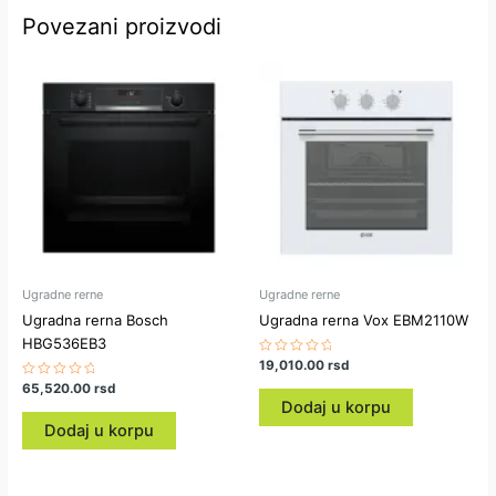
Povezani proizvodi
Ugradne rerne
Ugradne rerne
Ugradna rerna Bosch
Ugradna rerna Vox EBM2110W
HBG536EB3
Ocenjeno
19,010.00
rsd
sa
Ocenjeno
65,520.00
rsd
0
sa
od
Dodaj u korpu
0
5
od
Dodaj u korpu
5