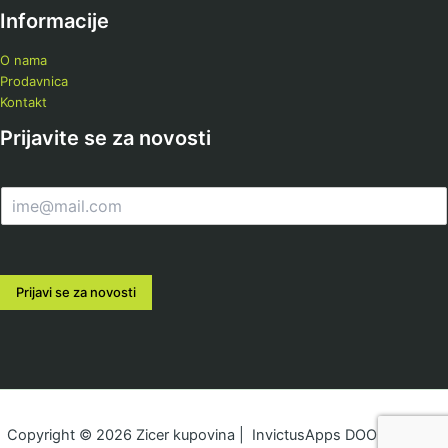
Informacije
O nama
Prodavnica
Kontakt
Prijavite se za novosti
E
m
a
i
l
Prijavi se za novosti
*
Copyright © 2026 Zicer kupovina | InvictusApps DOO & zicer.rs