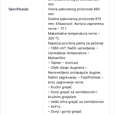
mm
Specifikacije:
Visina pakovanog proizvoda 660
mm
Dubina pakovanog proizvoda 675
mm; Efikasnost: Korisna zapremina
rerne – 77 l
Maksimalna temperatura rerne –
300 °C
Najveća površina pleha za pečenje
– 1360 cm²; Način upravljanja: –
Upravljanje temperature –
Mehaničko
– Tajmer – IconLed
– Oblik dizajn dugmeta –
Neosvetljeno potapajuće dugme;
Načini zagrevanja: – FastPreheat –
brzo zagrevanje rerne
– Kružni grejač
– Donji grejač sa ventilatorom i
kružnim grejačem
– Veliki infra grejač sa ventilatorom
– AirFry
– Donji i gornji grejač