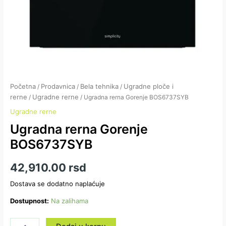
Početna
Prodavnica
Bela tehnika
Ugradne ploče i
/
/
/
rerne
Ugradne rerne
/
/ Ugradna rerna Gorenje BOS6737SYB
Ugradne rerne
Ugradna rerna Gorenje
BOS6737SYB
42,910.00
rsd
Dostava se dodatno naplaćuje
Dostupnost:
Na zalihama