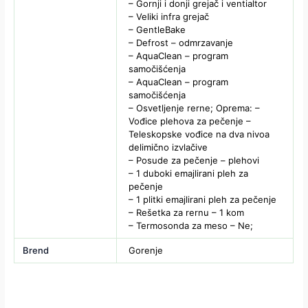
– Gornji i donji grejač i ventialtor
– Veliki infra grejač
– GentleBake
– Defrost – odmrzavanje
– AquaClean – program
samočišćenja
– AquaClean – program
samočišćenja
– Osvetljenje rerne; Oprema: –
Vođice plehova za pečenje –
Teleskopske vođice na dva nivoa
delimično izvlačive
– Posude za pečenje – plehovi
– 1 duboki emajlirani pleh za
pečenje
– 1 plitki emajlirani pleh za pečenje
– Rešetka za rernu – 1 kom
– Termosonda za meso – Ne;
Brend
Gorenje