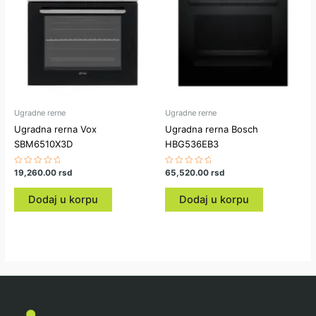
Ugradne rerne
Ugradne rerne
Ugradna rerna Vox
Ugradna rerna Bosch
SBM6510X3D
HBG536EB3
Ocenjeno
19,260.00
rsd
Ocenjeno
65,520.00
rsd
sa
sa
0
0
od
od
Dodaj u korpu
Dodaj u korpu
5
5