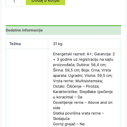
Dodaj u korpu
Dodatne informacije
Težina
31 kg
Energetski razred: A+; Garancija: 2
+ 3 godine uz registraciju na sajtu
proizvođača; Dubina: 56,4 cm;
Širina: 59,5 cm; Boja: Crna; Vrsta
aparata: Ugradni; Visina: 59,5 cm;
Vrsta rerne: Multisistemska;
Ostalo: Čišćenje – Piroliza;
Karakteristike: StepBake (pečenje
u koracima) – Da
Osvetljenje rerne – Above and on
side
Glatka površina vrata rerne –
Skidajuća
Gornji grejač – Ne