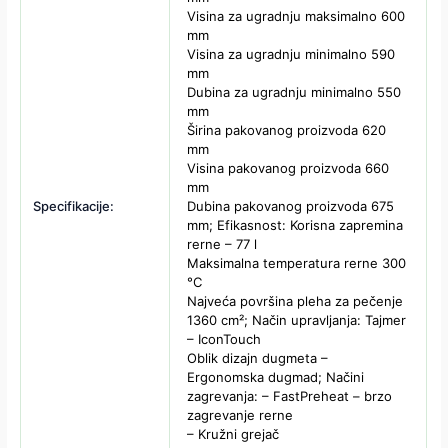
Visina za ugradnju maksimalno 600
mm
Visina za ugradnju minimalno 590
mm
Dubina za ugradnju minimalno 550
mm
Širina pakovanog proizvoda 620
mm
Visina pakovanog proizvoda 660
mm
Specifikacije:
Dubina pakovanog proizvoda 675
mm; Efikasnost: Korisna zapremina
rerne – 77 l
Maksimalna temperatura rerne 300
°C
Najveća površina pleha za pečenje
1360 cm²; Način upravljanja: Tajmer
– IconTouch
Oblik dizajn dugmeta –
Ergonomska dugmad; Načini
zagrevanja: – FastPreheat – brzo
zagrevanje rerne
– Kružni grejač