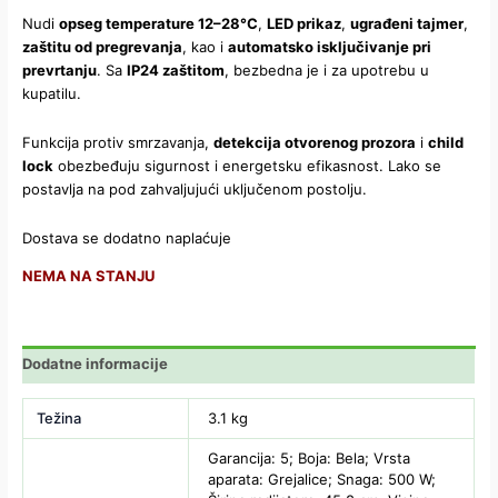
Nudi
opseg temperature 12–28°C
,
LED prikaz
,
ugrađeni tajmer
,
zaštitu od pregrevanja
, kao i
automatsko isključivanje pri
prevrtanju
. Sa
IP24 zaštitom
, bezbedna je i za upotrebu u
kupatilu.
Funkcija protiv smrzavanja,
detekcija otvorenog prozora
i
child
lock
obezbeđuju sigurnost i energetsku efikasnost. Lako se
postavlja na pod zahvaljujući uključenom postolju.
Dostava se dodatno naplaćuje
NEMA NA STANJU
Dodatne informacije
Težina
3.1 kg
Garancija: 5; Boja: Bela; Vrsta
aparata: Grejalice; Snaga: 500 W;