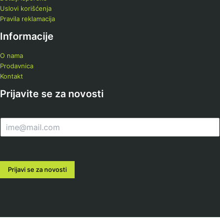
Uslovi korišćenja
Pravila reklamacija
Informacije
O nama
Prodavnica
Kontakt
Prijavite se za novosti
E
m
a
i
l
Prijavi se za novosti
*