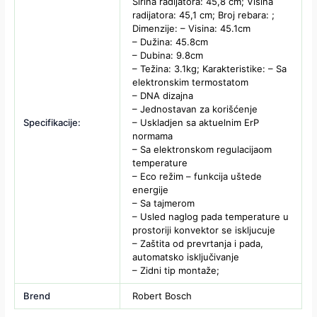
Širina radijatora: 45,8 cm; Visina
radijatora: 45,1 cm; Broj rebara: ;
Dimenzije: – Visina: 45.1cm
– Dužina: 45.8cm
– Dubina: 9.8cm
– Težina: 3.1kg; Karakteristike: – Sa
elektronskim termostatom
– DNA dizajna
– Jednostavan za korišćenje
Specifikacije:
– Uskladjen sa aktuelnim ErP
normama
– Sa elektronskom regulacijaom
temperature
– Eco režim – funkcija uštede
energije
– Sa tajmerom
– Usled naglog pada temperature u
prostoriji konvektor se iskljucuje
– Zaštita od prevrtanja i pada,
automatsko isključivanje
– Zidni tip montaže;
Brend
Robert Bosch