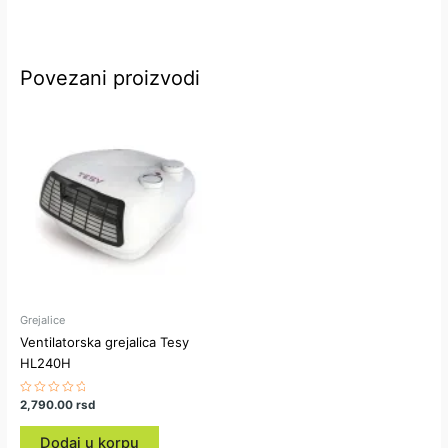
Povezani proizvodi
Grejalice
Ventilatorska grejalica Tesy
HL240H
Ocenjeno
2,790.00
rsd
sa
0
od
Dodaj u korpu
5