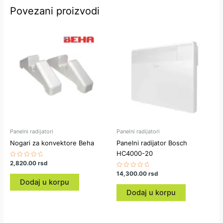
Povezani proizvodi
Panelni radijatori
Panelni radijatori
Nogari za konvektore Beha
Panelni radijator Bosch
HC4000-20
Ocenjeno
2,820.00
rsd
sa
Ocenjeno
14,300.00
rsd
0
sa
od
Dodaj u korpu
0
5
od
Dodaj u korpu
5