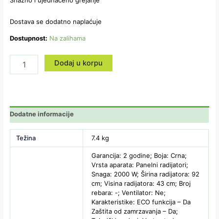
Snažno i ujednačeno grejanje
Dostava se dodatno naplaćuje
Dostupnost:
Na zalihama
Dodaj u korpu
Dodatne informacije
Težina
7.4 kg
Garancija: 2 godine; Boja: Crna;
Vrsta aparata: Panelni radijatori;
Snaga: 2000 W; Širina radijatora: 92
cm; Visina radijatora: 43 cm; Broj
rebara: -; Ventilator: Ne;
Karakteristike: ECO funkcija – Da
Zaštita od zamrzavanja – Da;