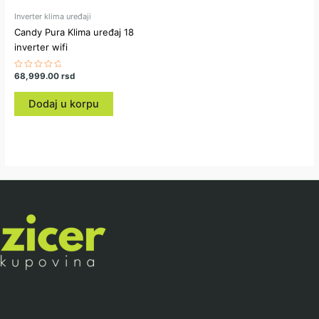
Inverter klima uređaji
Candy Pura Klima uređaj 18
inverter wifi
Ocenjeno
68,999.00
rsd
sa
0
od
Dodaj u korpu
5