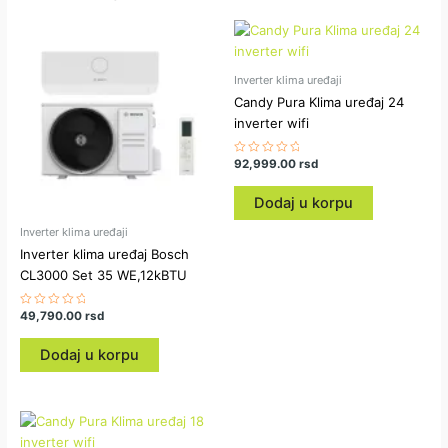
Inverter klima uređaji
Candy Pura Klima uređaj 24
inverter wifi
Ocenjeno
92,999.00
rsd
sa
0
od
Dodaj u korpu
5
Inverter klima uređaji
Inverter klima uređaj Bosch
CL3000 Set 35 WE,12kBTU
Ocenjeno
49,790.00
rsd
sa
0
od
Dodaj u korpu
5