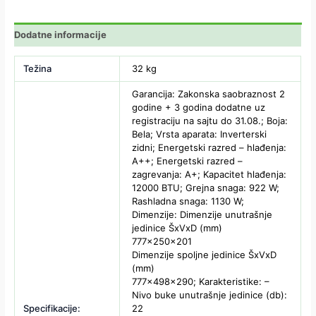
Dodatne informacije
Težina
32 kg
Garancija: Zakonska saobraznost 2
godine + 3 godina dodatne uz
registraciju na sajtu do 31.08.; Boja:
Bela; Vrsta aparata: Inverterski
zidni; Energetski razred – hlađenja:
A++; Energetski razred –
zagrevanja: A+; Kapacitet hlađenja:
12000 BTU; Grejna snaga: 922 W;
Rashladna snaga: 1130 W;
Dimenzije: Dimenzije unutrašnje
jedinice ŠxVxD (mm)
777×250×201
Dimenzije spoljne jedinice ŠxVxD
(mm)
777×498×290; Karakteristike: –
Nivo buke unutrašnje jedinice (db):
Specifikacije:
22