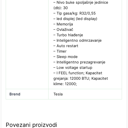
– Nivo buke spoljašnje jedinice
(db): 30
– Tip gasa/kg: R32/0,55
– led displej (led display)
– Memorija
– Ovlaživač
– Turbo hlađenje
– Inteligentno odmrzavanje
– Auto restart
– Timer
– Sleep mode
– Intelligentno prezagrevanje
– Low voltage startup
– I FEEL function; Kapacitet
grejanja: 12000 BTU; Kapacitet
klime: 12000;
Brend
Tesla
Povezani proizvodi