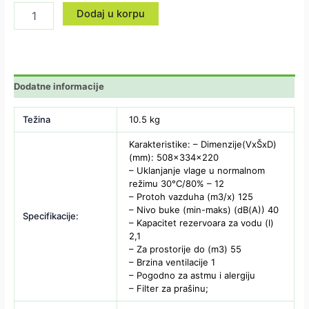
Dodaj u korpu
Dodatne informacije
Težina
10.5 kg
Karakteristike: – Dimenzije(VxŠxD)
(mm): 508x334x220
– Uklanjanje vlage u normalnom
režimu 30°C/80% – 12
– Protoh vazduha (m3/x) 125
– Nivo buke (min-maks) (dB(A)) 40
Specifikacije:
– Kapacitet rezervoara za vodu (l)
2,1
– Za prostorije do (m3) 55
– Brzina ventilacije 1
– Pogodno za astmu i alergiju
– Filter za prašinu;