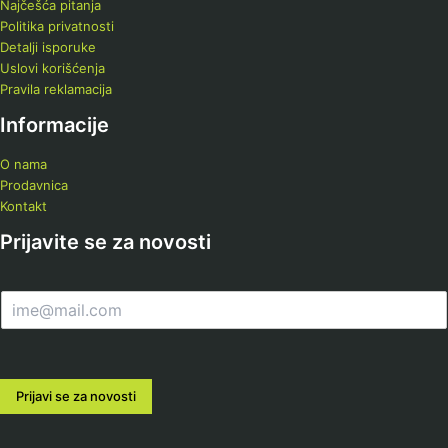
Najčešća pitanja
Politika privatnosti
Detalji isporuke
Uslovi korišćenja
Pravila reklamacija
Informacije
O nama
Prodavnica
Kontakt
Prijavite se za novosti
E
m
a
i
l
Prijavi se za novosti
*