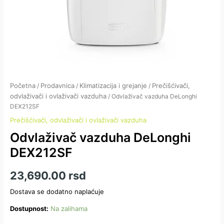
Početna
Prodavnica
Klimatizacija i grejanje
Prečišćivači,
/
/
/
odvlaživači i ovlaživači vazduha
/ Odvlaživač vazduha DeLonghi
DEX212SF
Prečišćivači, odvlaživači i ovlaživači vazduha
Odvlaživač vazduha DeLonghi
DEX212SF
23,690.00
rsd
Dostava se dodatno naplaćuje
Dostupnost:
Na zalihama