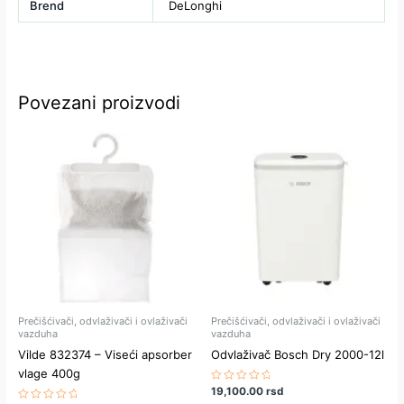
Brend
DeLonghi
Povezani proizvodi
Prečišćivači, odvlaživači i ovlaživači
Prečišćivači, odvlaživači i ovlaživači
vazduha
vazduha
Vilde 832374 – Viseći apsorber
Odvlaživač Bosch Dry 2000-12l
vlage 400g
Ocenjeno
19,100.00
rsd
sa