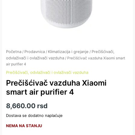
Početna
Prodavnica
Klimatizacija i grejanje
Prečišćivači,
/
/
/
odvlaživači i ovlaživači vazduha
/ Prečišćivač vazduha Xiaomi smart
air purifier 4
Prečišćivači, odvlaživači i ovlaživači vazduha
Prečišćivač vazduha Xiaomi
smart air purifier 4
8,660.00
rsd
Dostava se dodatno naplaćuje
NEMA NA STANJU