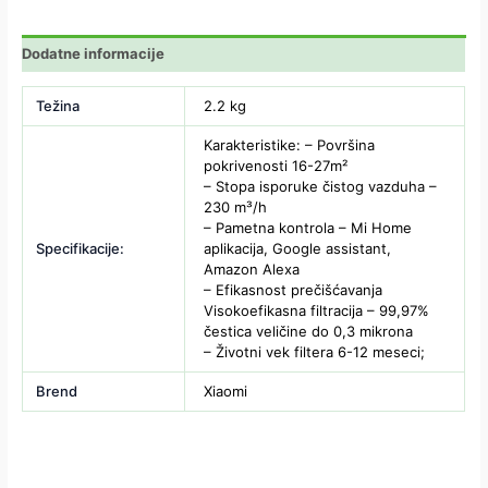
Dodatne informacije
Težina
2.2 kg
Karakteristike: – Površina
pokrivenosti 16-27m²
– Stopa isporuke čistog vazduha –
230 m³/h
– Pametna kontrola – Mi Home
Specifikacije:
aplikacija, Google assistant,
Amazon Alexa
– Efikasnost prečišćavanja
Visokoefikasna filtracija – 99,97%
čestica veličine do 0,3 mikrona
– Životni vek filtera 6-12 meseci;
Brend
Xiaomi