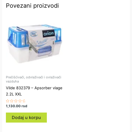
Povezani proizvodi
Prečišćivači, odvlaživači i ovlaživači
vazduha
Vilde 832379 – Apsorber vlage
2.2L XXL
Ocenjeno
1,130.00
rsd
sa
0
od
Dodaj u korpu
5