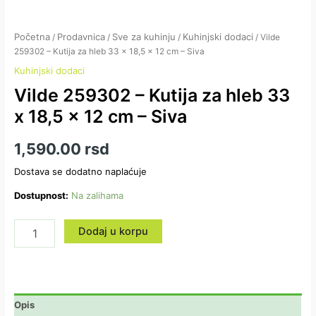
količina
Početna
Prodavnica
Sve za kuhinju
Kuhinjski dodaci
/
/
/
/ Vilde
259302 – Kutija za hleb 33 x 18,5 x 12 cm – Siva
Kuhinjski dodaci
Vilde 259302 – Kutija za hleb 33
x 18,5 x 12 cm – Siva
1,590.00
rsd
Dostava se dodatno naplaćuje
Dostupnost:
Na zalihama
Dodaj u korpu
Opis