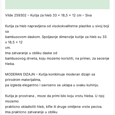
Dodatne informacije
Vilde 259302 – Kutija za hleb 33 x 18,5 x 12 cm – Siva
Kutija za hleb napravljena od visokokvalitetne plastike u sivoj boji
sa
bambusovom daskom. Spoljasnje dimenzije kutije za hleb su 33
x 18,5 x 12
cm.
Ima zatvaranje u obliku daske od
bambusovog drveta, koju mozemo koristiti, na primer, za secenje
hleba.
MODERAN DIZAJN – Kutija kombinuje moderan dizajn sa
prirodnim materijalima,
pa izgleda elegantno i savrseno se uklapa u svaku kuhinju.
Kutija je prostrana , moze da primi bilo koju vrstu hleba. U njoj
mozemo
prakticno skladistiti hleb, kifle ili druge omiljene vrste peciva.
Ima prakticno zatvaranje u obliku