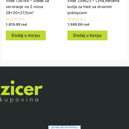
Vilde 139764 – Stalak za
Vilde 259623 – Crna,metalna
serviranje na 2 nivoa
kutija za hleb sa drvenim
28x20x27,5cm"
poklopcem
Ocenjeno
1,810.00
rsd
Ocenjeno
1,590.00
rsd
sa
sa
0
0
od
od
Dodaj u korpu
Dodaj u korpu
5
5