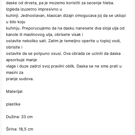
daske od drveta, pa je mozemo koristiti za secenje hleba.
Izgleda izuzetno impresivno u
kuhinji. Jednostavan, klasican dizajn omogucava joj da se uklopi
u bilo koju
kuhinju. Preporucujemo da na dasku nanesete dva sloja ulja od
kanole ili maslinovog ulja, obrisete visak i
ostavite nekoliko sati. Zatim je temeljno operite u toploj vodi,
obrisite i
ostavite da se potpuno osusi. Ova obrada ce uciniti da daska
apsorbuje manje
vlage i duze zadrzi svoj pravilni oblik. Daska se ne sme prati u
masini za
pranje sudova.
Materijal:
plastika
Dužina: 33 cm
Širina: 18,5 cm