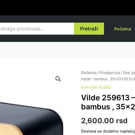
raga
Pretraži
Početna
Vilde
Početna
Prodavnica
Sve za
/
/
259613
metal – bambus , 35x22x20.5 c
-
Kuhinjski dodaci
Kutija
Vilde 259613 – 
za
hleb
bambus , 35x
metal
-
2,600.00
rsd
bambus
,
Dostava se dodatno naplaću
35x22x20.5