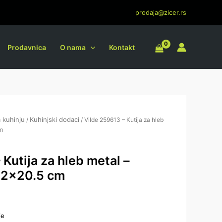
za
prodaja@zicer.rs
hleb
metal
-
Prodavnica
O nama
Kontakt
bambus
,
35x22x20.5
cm
količina
 kuhinju
Kuhinjski dodaci
/
/ Vilde 259613 – Kutija za hleb
m
Kutija za hleb metal –
22x20.5 cm
je