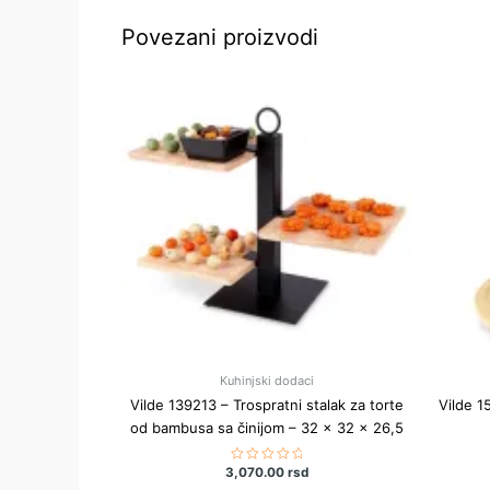
Povezani proizvodi
Kuhinjski dodaci
Vilde 139213 – Trospratni stalak za torte
Vilde 1
od bambusa sa činijom – 32 × 32 × 26,5
3,070.00
Ocenjeno
rsd
sa