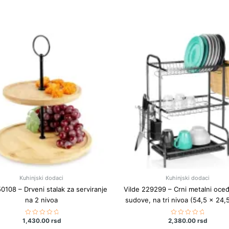
Kuhinjski dodaci
Kuhinjski dodaci
50108 – Drveni stalak za serviranje
Vilde 229299 – Crni metalni oceđ
na 2 nivoa
sudove, na tri nivoa (54,5 × 24,
1,430.00
Ocenjeno
rsd
2,380.00
Ocenjeno
rsd
sa
sa