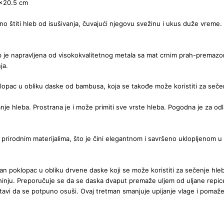
2x20.5 cm
sno štiti hleb od isušivanja, čuvajući njegovu svežinu i ukus duže vreme. 
eb je napravljena od visokokvalitetnog metala sa mat crnim prah-prem
ja.
opac u obliku daske od bambusa, koja se takođe može koristiti za seče
e hleba. Prostrana je i može primiti sve vrste hleba. Pogodna je za odla
prirodnim materijalima, što je čini elegantnom i savršeno uklopljenom u 
an poklopac u obliku drvene daske koji se može koristiti za sečenje hleb
nju. Preporučuje se da se daska dvaput premaže uljem od uljane repice i
ostavi da se potpuno osuši. Ovaj tretman smanjuje upijanje vlage i pomaže