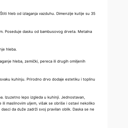
Štiti hleb od izlaganja vazduhu. Dimenzije kutije su 35
azom. Poseduje dasku od bambusovog drveta. Metalna
nje hleba.
ganje hleba, zemički, pereca ili drugih omiljenih
svaku kuhinju. Prirodno drvo dodaje estetiku i toplinu
a. Izuzetno lepo izgleda u kuhinji. Jednostavan,
li maslinovim uljem, višak se obriše i ostavi nekoliko
 dasci da duže zadrži svoj pravilan oblik. Daska se ne