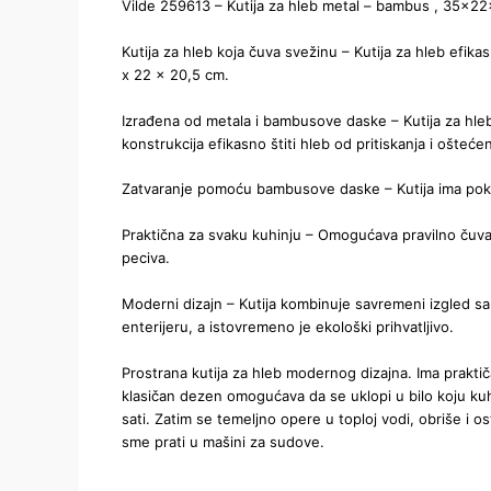
Vilde 259613 – Kutija za hleb metal – bambus , 35x2
Kutija za hleb koja čuva svežinu – Kutija za hleb efika
x 22 x 20,5 cm.
Izrađena od metala i bambusove daske – Kutija za hl
konstrukcija efikasno štiti hleb od pritiskanja i oštećen
Zatvaranje pomoću bambusove daske – Kutija ima pokl
Praktična za svaku kuhinju – Omogućava pravilno čuvanj
peciva.
Moderni dizajn – Kutija kombinuje savremeni izgled sa 
enterijeru, a istovremeno je ekološki prihvatljivo.
Prostrana kutija za hleb modernog dizajna. Ima praktič
klasičan dezen omogućava da se uklopi u bilo koju kuhi
sati. Zatim se temeljno opere u toploj vodi, obriše i 
sme prati u mašini za sudove.