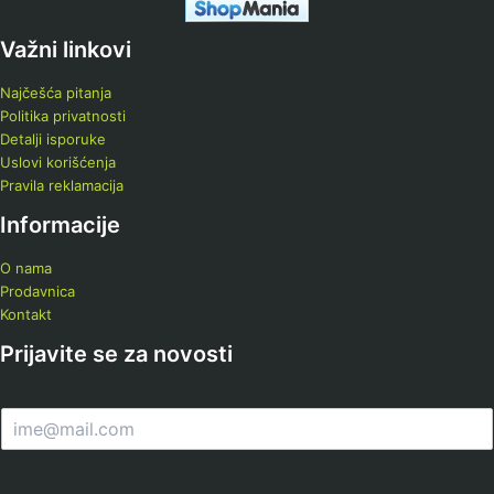
Važni linkovi
Najčešća pitanja
Politika privatnosti
Detalji isporuke
Uslovi korišćenja
Pravila reklamacija
Informacije
O nama
Prodavnica
Kontakt
Prijavite se za novosti
E
m
a
i