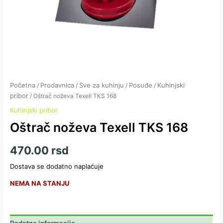
Početna
Prodavnica
Sve za kuhinju
Posuđe
Kuhinjski
/
/
/
/
pribor
/ Oštrač noževa Texell TKS 168
Kuhinjski pribor
Oštrač noževa Texell TKS 168
470.00
rsd
Dostava se dodatno naplaćuje
NEMA NA STANJU
Dodatne informacije