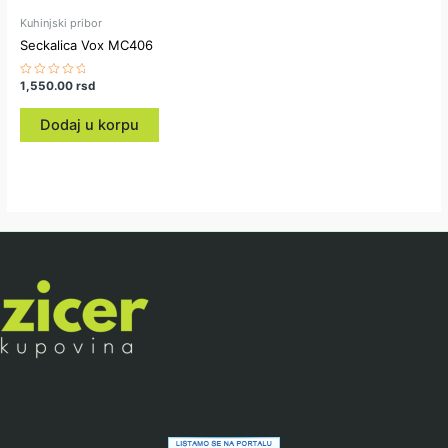
Kuhinjski pribor
Seckalica Vox MC406
Ocenjeno
1,550.00
rsd
sa
0
od
Dodaj u korpu
5