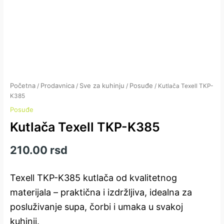
Početna
Prodavnica
Sve za kuhinju
Posuđe
/
/
/
/ Kutlača Texell TKP-
K385
Posuđe
Kutlača Texell TKP-K385
210.00
rsd
Texell TKP-K385 kutlača od kvalitetnog
materijala – praktična i izdržljiva, idealna za
posluživanje supa, čorbi i umaka u svakoj
kuhinji.