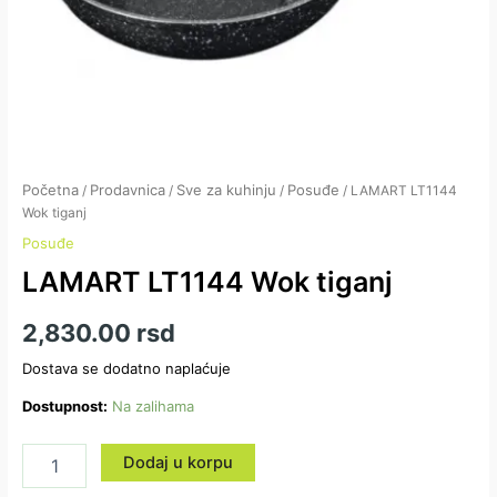
Početna
Prodavnica
Sve za kuhinju
Posuđe
/
/
/
/ LAMART LT1144
Wok tiganj
Posuđe
LAMART LT1144 Wok tiganj
2,830.00
rsd
Dostava se dodatno naplaćuje
Dostupnost:
Na zalihama
Dodaj u korpu