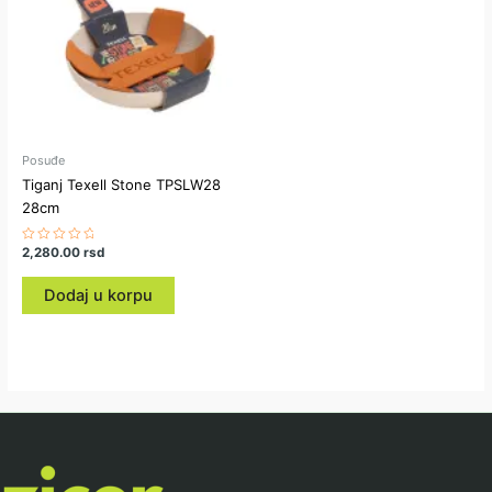
Posuđe
Tiganj Texell Stone TPSLW28
28cm
Ocenjeno
2,280.00
rsd
sa
0
od
Dodaj u korpu
5