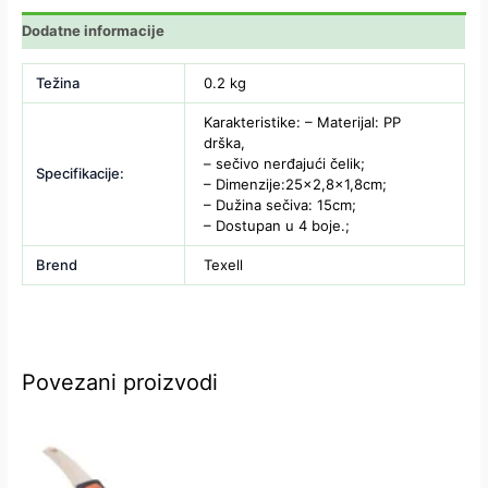
Dodatne informacije
Težina
0.2 kg
Karakteristike: – Materijal: PP
drška,
– sečivo nerđajući čelik;
Specifikacije:
– Dimenzije:25×2,8×1,8cm;
– Dužina sečiva: 15cm;
– Dostupan u 4 boje.;
Brend
Texell
Povezani proizvodi