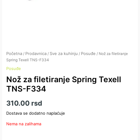
Početna
Prodavnica
Sve za kuhinju
Posuđe
/
/
/
/ Nož za filetiranje
Spring Texell TNS-F334
Posuđe
Nož za filetiranje Spring Texell
TNS-F334
310.00
rsd
Dostava se dodatno naplaćuje
Nema na zalihama