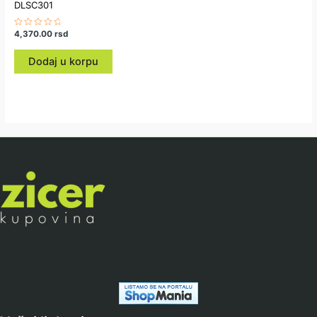
DLSC301
Ocenjeno
4,370.00
rsd
sa
0
od
Dodaj u korpu
5