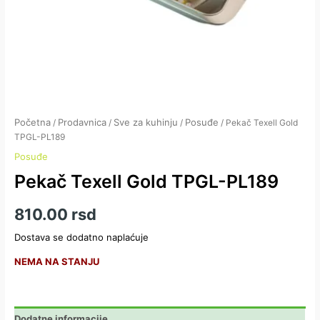
Početna
Prodavnica
Sve za kuhinju
Posuđe
/
/
/
/ Pekač Texell Gold
TPGL-PL189
Posuđe
Pekač Texell Gold TPGL-PL189
810.00
rsd
Dostava se dodatno naplaćuje
NEMA NA STANJU
Dodatne informacije