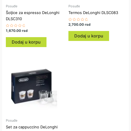
Posuđe
Posuđe
Šoljice za espresso DeLonghi
Termos DeLonghi DLSC083
DLSC310
Ocenjeno
2,700.00
rsd
sa
Ocenjeno
1,670.00
rsd
0
sa
od
Dodaj u korpu
0
5
od
Dodaj u korpu
5
Posuđe
Set za cappuccino DeLonghi