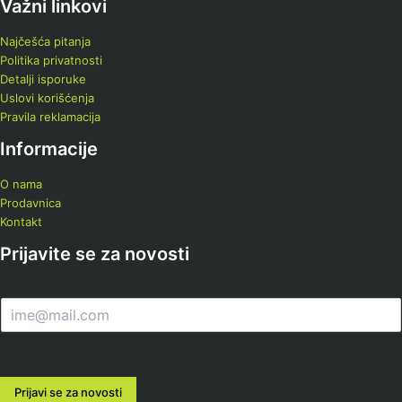
Važni linkovi
Najčešća pitanja
Politika privatnosti
Detalji isporuke
Uslovi korišćenja
Pravila reklamacija
Informacije
O nama
Prodavnica
Kontakt
Prijavite se za novosti
E
m
a
i
l
Prijavi se za novosti
*