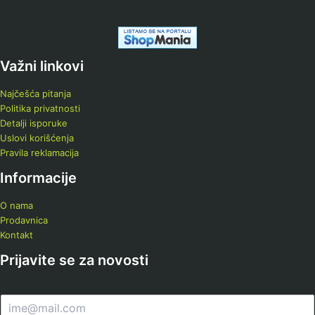
Važni linkovi
Najčešća pitanja
Politika privatnosti
Detalji isporuke
Uslovi korišćenja
Pravila reklamacija
Informacije
O nama
Prodavnica
Kontakt
Prijavite se za novosti
E