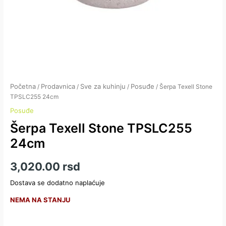
Početna
Prodavnica
Sve za kuhinju
Posuđe
/
/
/
/ Šerpa Texell Stone
TPSLC255 24cm
Posuđe
Šerpa Texell Stone TPSLC255
24cm
3,020.00
rsd
Dostava se dodatno naplaćuje
NEMA NA STANJU