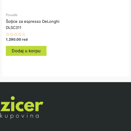
Posuđe
Šoljice za espresso DeLonghi
DLSC311
Ocenjeno
1,290.00
rsd
sa
0
od
Dodaj u korpu
5