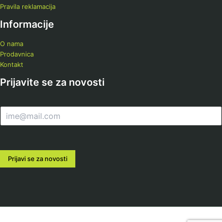
Pravila reklamacija
Informacije
O nama
Prodavnica
Kontakt
Prijavite se za novosti
E
m
a
i
l
Prijavi se za novosti
*