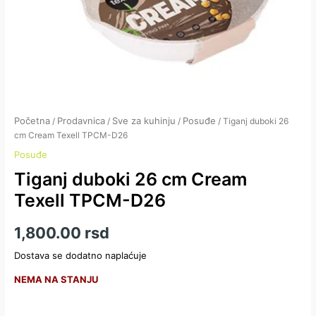
Početna
Prodavnica
Sve za kuhinju
Posuđe
/
/
/
/ Tiganj duboki 26
cm Cream Texell TPCM-D26
Posuđe
Tiganj duboki 26 cm Cream
Texell TPCM-D26
1,800.00
rsd
Dostava se dodatno naplaćuje
NEMA NA STANJU