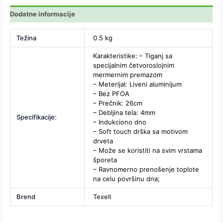
Dodatne informacije
Težina
0.5 kg
Karakteristike: – Tiganj sa
specijalnim četvoroslojnim
mermernim premazom
– Meterijal: Liveni aluminijum
– Bez PFOA
– Prečnik: 26cm
– Debljina tela: 4mm
Specifikacije:
– Indukciono dno
– Soft touch drška sa motivom
drveta
– Može se koristiti na svim vrstama
šporeta
– Ravnomerno prenošenje toplote
na celu površinu dna;
Brend
Texell