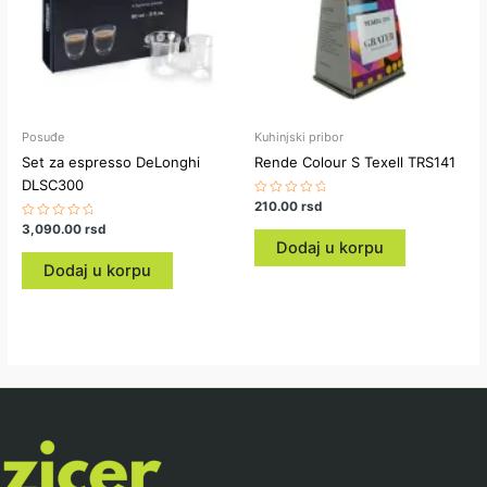
Posuđe
Kuhinjski pribor
Set za espresso DeLonghi
Rende Colour S Texell TRS141
DLSC300
Ocenjeno
210.00
rsd
sa
Ocenjeno
3,090.00
rsd
0
sa
od
Dodaj u korpu
0
5
od
Dodaj u korpu
5