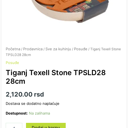
Početna
Prodavnica
Sve za kuhinju
Posuđe
/
/
/
/ Tiganj Texell Stone
TPSLD28 28cm
Posuđe
Tiganj Texell Stone TPSLD28
28cm
2,120.00
rsd
Dostava se dodatno naplaćuje
Dostupnost:
Na zalihama
Dodaj u korpu