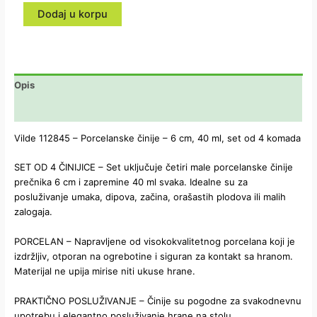
Dodaj u korpu
Opis
Dodatne informacije
Vilde 112845 – Porcelanske činije – 6 cm, 40 ml, set od 4 komada
SET OD 4 ČINIJICE – Set uključuje četiri male porcelanske činije
prečnika 6 cm i zapremine 40 ml svaka. Idealne su za
posluživanje umaka, dipova, začina, orašastih plodova ili malih
zalogaja.
PORCELAN – Napravljene od visokokvalitetnog porcelana koji je
izdržljiv, otporan na ogrebotine i siguran za kontakt sa hranom.
Materijal ne upija mirise niti ukuse hrane.
PRAKTIČNO POSLUŽIVANJE – Činije su pogodne za svakodnevnu
upotrebu i elegantno posluživanje hrane na stolu.