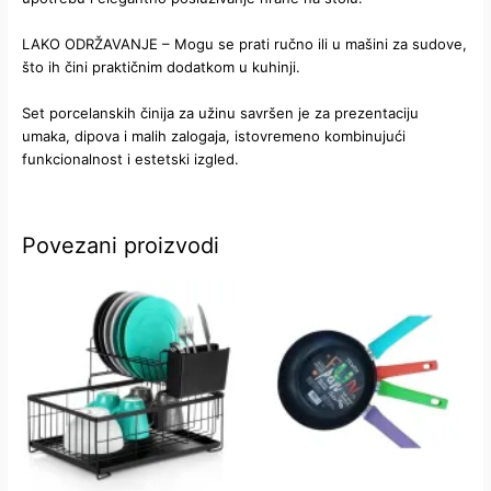
LAKO ODRŽAVANJE – Mogu se prati ručno ili u mašini za sudove,
što ih čini praktičnim dodatkom u kuhinji.
Set porcelanskih činija za užinu savršen je za prezentaciju
umaka, dipova i malih zalogaja, istovremeno kombinujući
funkcionalnost i estetski izgled.
Povezani proizvodi