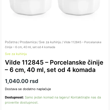
količina
Početna
Prodavnica
Sve za kuhinju
/
/
/ Vilde 112845 – Porcelanske
činije – 6 cm, 40 ml, set od 4 komada
Sve za kuhinju
Vilde 112845 – Porcelanske činije
– 6 cm, 40 ml, set od 4 komada
1,040.00
rsd
Dostava se dodatno naplaćuje
Dostupnost:
Samo jedan komad na lageru! Kontaktirajte nas da
proverite dostupnost.