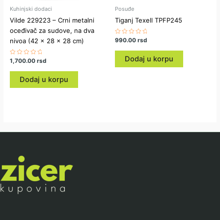
Kuhinjski dodaci
Posuđe
Vilde 229223 – Crni metalni
Tiganj Texell TPFP245
oceđivač za sudove, na dva
nivoa (42 × 28 × 28 cm)
Ocenjeno
990.00
rsd
sa
0
od
Dodaj u korpu
Ocenjeno
1,700.00
rsd
5
sa
0
od
Dodaj u korpu
5