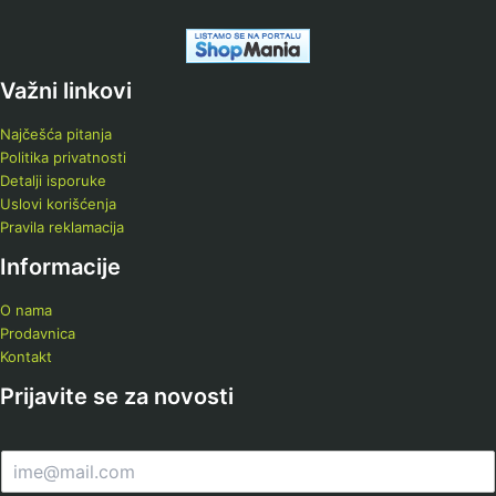
Važni linkovi
Najčešća pitanja
Politika privatnosti
Detalji isporuke
Uslovi korišćenja
Pravila reklamacija
Informacije
O nama
Prodavnica
Kontakt
Prijavite se za novosti
E
m