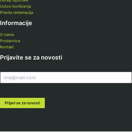
Detalji isporuke
Uslovi korišćenja
Pravila reklamacija
Informacije
O nama
Prodavnica
Kontakt
Prijavite se za novosti
E
m
a
i
l
Prijavi se za novosti
*