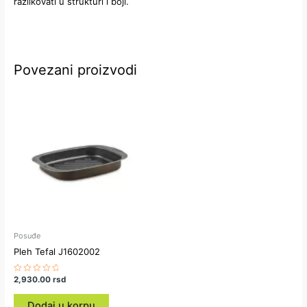
razlikovati u strukturi i boji.
Povezani proizvodi
Posuđe
Pleh Tefal J1602002
Ocenjeno
2,930.00
rsd
sa
0
od
Dodaj u korpu