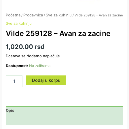
Početna
Prodavnica
Sve za kuhinju
/
/
/ Vilde 259128 – Avan za zacine
Sve za kuhinju
Vilde 259128 – Avan za zacine
1,020.00
rsd
Dostava se dodatno naplaćuje
Dostupnost:
Na zalihama
Dodaj u korpu
Opis
Dodatne informacije