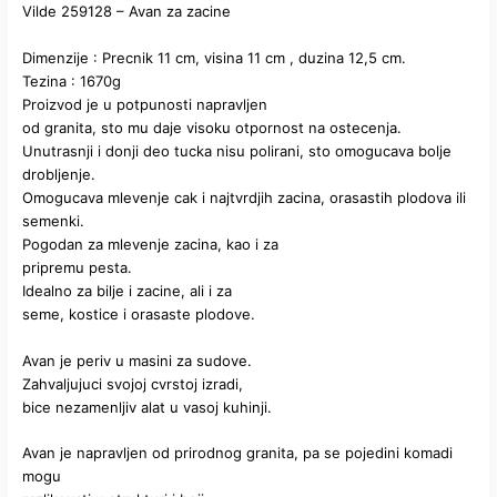
Vilde 259128 – Avan za zacine
Dimenzije : Precnik 11 cm, visina 11 cm , duzina 12,5 cm.
Tezina : 1670g
Proizvod je u potpunosti napravljen
od granita, sto mu daje visoku otpornost na ostecenja.
Unutrasnji i donji deo tucka nisu polirani, sto omogucava bolje
drobljenje.
Omogucava mlevenje cak i najtvrdjih zacina, orasastih plodova ili
semenki.
Pogodan za mlevenje zacina, kao i za
pripremu pesta.
Idealno za bilje i zacine, ali i za
seme, kostice i orasaste plodove.
Avan je periv u masini za sudove.
Zahvaljujuci svojoj cvrstoj izradi,
bice nezamenljiv alat u vasoj kuhinji.
Avan je napravljen od prirodnog granita, pa se pojedini komadi
mogu