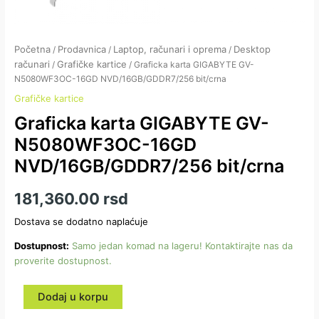
Početna
Prodavnica
Laptop, računari i oprema
Desktop
/
/
/
računari
Grafičke kartice
/
/ Graficka karta GIGABYTE GV-
N5080WF3OC-16GD NVD/16GB/GDDR7/256 bit/crna
Grafičke kartice
Graficka karta GIGABYTE GV-
N5080WF3OC-16GD
NVD/16GB/GDDR7/256 bit/crna
181,360.00
rsd
Dostava se dodatno naplaćuje
Dostupnost:
Samo jedan komad na lageru! Kontaktirajte nas da
proverite dostupnost.
Dodaj u korpu