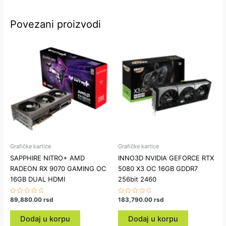
Povezani proizvodi
Grafičke kartice
Grafičke kartice
SAPPHIRE NITRO+ AMD
INNO3D NVIDIA GEFORCE RTX
RADEON RX 9070 GAMING OC
5080 X3 OC 16GB GDDR7
16GB DUAL HDMI
256bit 2460
Ocenjeno
89,880.00
rsd
Ocenjeno
183,790.00
rsd
sa
sa
0
0
od
od
Dodaj u korpu
Dodaj u korpu
5
5