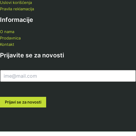
Uslovi korišćenja
Pravila reklamacija
Informacije
O nama
Prodavnica
Kontakt
Prijavite se za novosti
E
m
a
i
l
Prijavi se za novosti
*