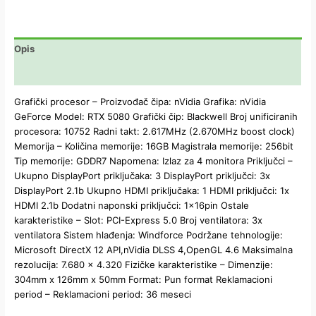
Opis
Dodatne informacije
Grafički procesor – Proizvođač čipa: nVidia Grafika: nVidia
GeForce Model: RTX 5080 Grafički čip: Blackwell Broj unificiranih
procesora: 10752 Radni takt: 2.617MHz (2.670MHz boost clock)
Memorija – Količina memorije: 16GB Magistrala memorije: 256bit
Tip memorije: GDDR7 Napomena: Izlaz za 4 monitora Priključci –
Ukupno DisplayPort priključaka: 3 DisplayPort priključci: 3x
DisplayPort 2.1b Ukupno HDMI priključaka: 1 HDMI priključci: 1x
HDMI 2.1b Dodatni naponski priključci: 1x16pin Ostale
karakteristike – Slot: PCI-Express 5.0 Broj ventilatora: 3x
ventilatora Sistem hlađenja: Windforce Podržane tehnologije:
Microsoft DirectX 12 API,nVidia DLSS 4,OpenGL 4.6 Maksimalna
rezolucija: 7.680 x 4.320 Fizičke karakteristike – Dimenzije:
304mm x 126mm x 50mm Format: Pun format Reklamacioni
period – Reklamacioni period: 36 meseci