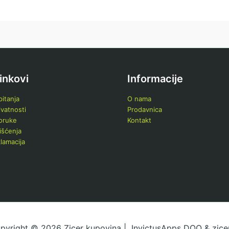
linkovi
Informacije
itanja
O nama
ivatnosti
Prodavnica
poruke
Kontakt
išćenja
klamacija
pyright © 2026 Zicer kupovina | InvictusApps DOO & zicer