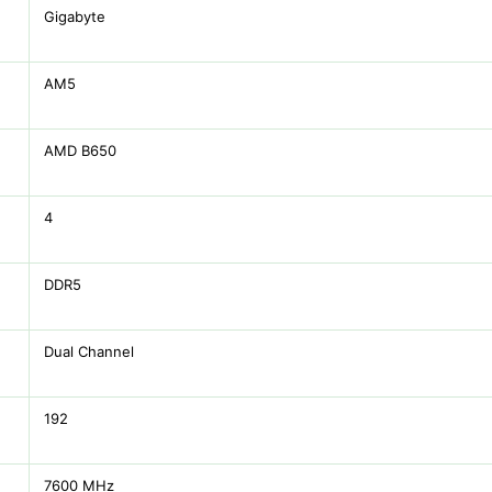
Gigabyte
AM5
AMD B650
4
DDR5
Dual Channel
192
7600 MHz