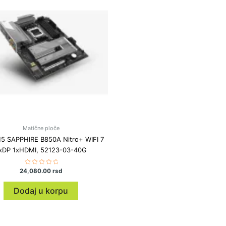
Matične ploče
 SAPPHIRE B850A Nitro+ WIFI 7
xDP 1xHDMI, 52123-03-40G
24,080.00
Ocenjeno
rsd
sa
0
od
Dodaj u korpu
5