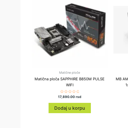
Matične ploče
Matična ploča SAPPHIRE B850M PULSE
MB AM5
WIFI
1
17,890.00
Ocenjeno
rsd
sa
0
od
Dodaj u korpu
5