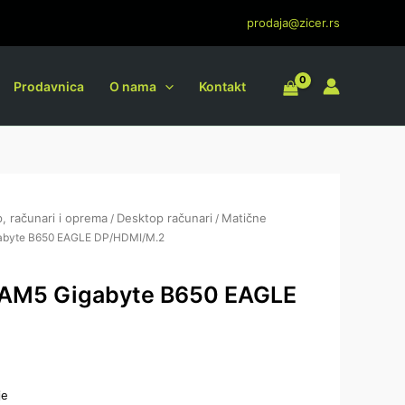
B650
prodaja@zicer.rs
EAGLE
DP/HDMI/M.2
količina
Prodavnica
O nama
Kontakt
, računari i oprema
Desktop računari
Matične
/
/
gabyte B650 EAGLE DP/HDMI/M.2
 AM5 Gigabyte B650 EAGLE
je