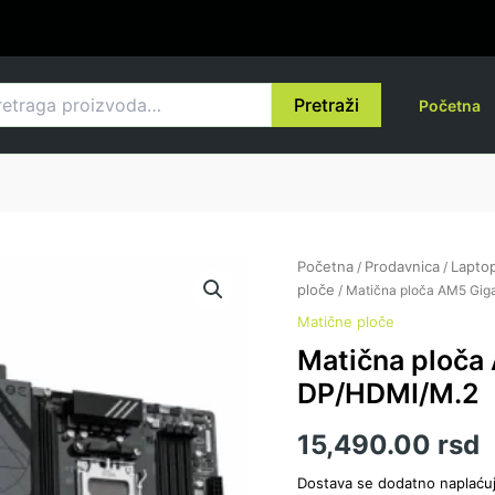
raga
Pretraži
Početna
Matična
Početna
Prodavnica
Laptop
/
/
ploča
ploče
/ Matična ploča AM5 Gi
AM5
Matične ploče
Gigabyte
Matična ploča
B650
EAGLE
DP/HDMI/M.2
DP/HDMI/M.2
količina
15,490.00
rsd
Dostava se dodatno naplaću