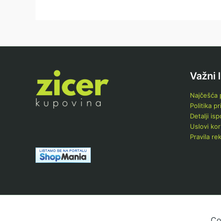
Važni 
Najčešća p
Politika pr
Detalji is
Uslovi kor
Pravila re
Co