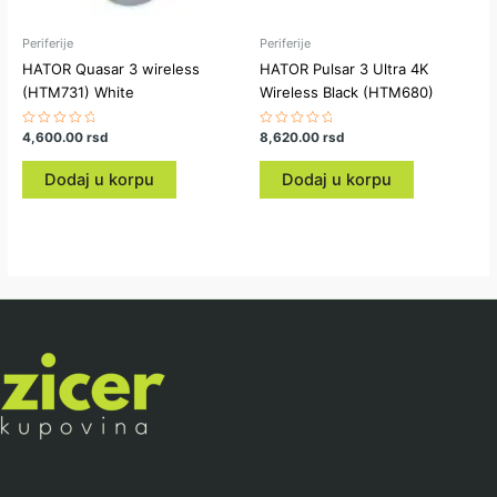
Periferije
Periferije
HATOR Quasar 3 wireless
HATOR Pulsar 3 Ultra 4K
(HTM731) White
Wireless Black (HTM680)
Ocenjeno
4,600.00
rsd
Ocenjeno
8,620.00
rsd
sa
sa
0
0
od
od
Dodaj u korpu
Dodaj u korpu
5
5