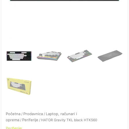
Početna
Prodavnica
Laptop, računari i
/
/
oprema
Periferije
/
/ HATOR Gravity TKL black HTK560
Periferije