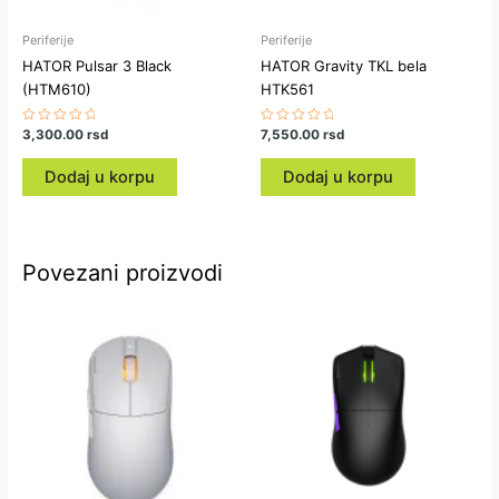
Periferije
Periferije
HATOR Pulsar 3 Black
HATOR Gravity TKL bela
(HTM610)
HTK561
Ocenjeno
3,300.00
rsd
Ocenjeno
7,550.00
rsd
sa
sa
0
0
od
od
Dodaj u korpu
Dodaj u korpu
5
5
Povezani proizvodi