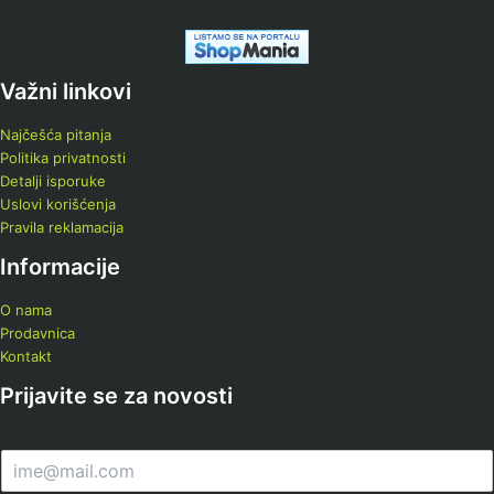
Važni linkovi
Najčešća pitanja
Politika privatnosti
Detalji isporuke
Uslovi korišćenja
Pravila reklamacija
Informacije
O nama
Prodavnica
Kontakt
Prijavite se za novosti
E
m