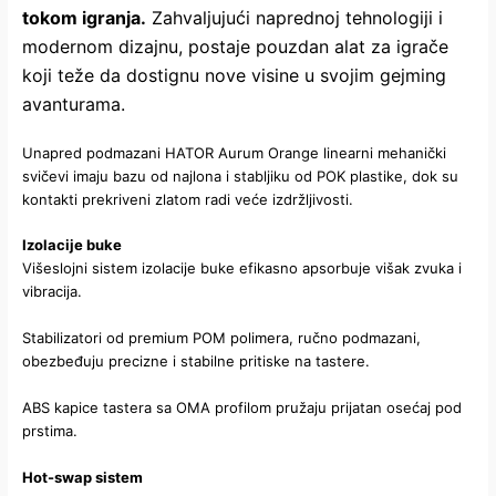
tokom igranja.
Zahvaljujući naprednoj tehnologiji i
modernom dizajnu, postaje pouzdan alat za igrače
koji teže da dostignu nove visine u svojim gejming
avanturama.
Unapred podmazani HATOR Aurum Orange linearni mehanički
svičevi imaju bazu od najlona i stabljiku od POK plastike, dok su
kontakti prekriveni zlatom radi veće izdržljivosti.
Izolacije buke
Višeslojni sistem izolacije buke efikasno apsorbuje višak zvuka i
vibracija.
Stabilizatori od premium POM polimera, ručno podmazani,
obezbeđuju precizne i stabilne pritiske na tastere.
ABS kapice tastera sa OMA profilom pružaju prijatan osećaj pod
prstima.
Hot-swap sistem