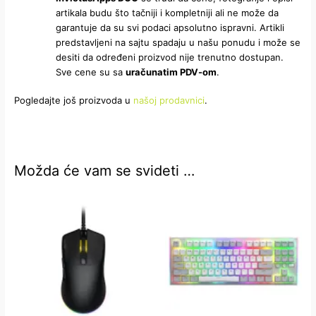
artikala budu što tačniji i kompletniji ali ne može da
garantuje da su svi podaci apsolutno ispravni. Artikli
predstavljeni na sajtu spadaju u našu ponudu i može se
desiti da određeni proizvod nije trenutno dostupan.
Sve cene su sa
uračunatim PDV-om
.
Pogledajte još proizvoda u
našoj prodavnici
.
Možda će vam se svideti …