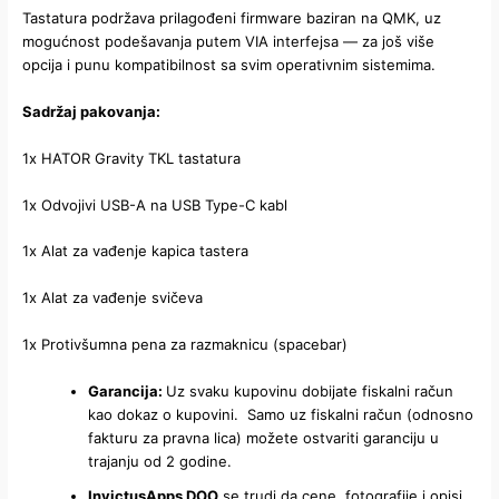
Tastatura podržava prilagođeni firmware baziran na QMK, uz
mogućnost podešavanja putem VIA interfejsa — za još više
opcija i punu kompatibilnost sa svim operativnim sistemima.
Sadržaj pakovanja:
1x HATOR Gravity TKL tastatura
1x Odvojivi USB-A na USB Type-C kabl
1x Alat za vađenje kapica tastera
1x Alat za vađenje svičeva
1x Protivšumna pena za razmaknicu (spacebar)
Garancija:
Uz svaku kupovinu dobijate fiskalni račun
kao dokaz o kupovini. Samo uz fiskalni račun (odnosno
fakturu za pravna lica) možete ostvariti garanciju u
trajanju od 2 godine.
InvictusApps DOO
se trudi da cene, fotografije i opisi