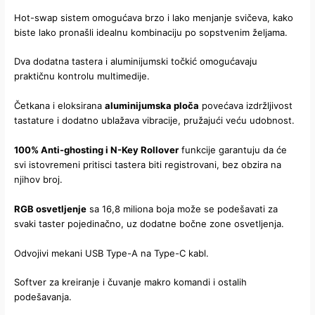
Hot-swap sistem omogućava brzo i lako menjanje svičeva, kako
biste lako pronašli idealnu kombinaciju po sopstvenim željama.
Dva dodatna tastera i aluminijumski točkić omogućavaju
praktičnu kontrolu multimedije.
Četkana i eloksirana
aluminijumska ploča
povećava izdržljivost
tastature i dodatno ublažava vibracije, pružajući veću udobnost.
100% Anti-ghosting i N-Key Rollover
funkcije garantuju da će
svi istovremeni pritisci tastera biti registrovani, bez obzira na
njihov broj.
RGB osvetljenje
sa 16,8 miliona boja može se podešavati za
svaki taster pojedinačno, uz dodatne bočne zone osvetljenja.
Odvojivi mekani USB Type-A na Type-C kabl.
Softver za kreiranje i čuvanje makro komandi i ostalih
podešavanja.