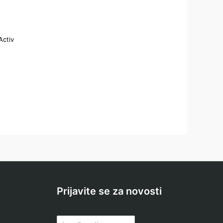
Activ
Prijavite se za novosti
E