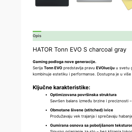
Opis
Dodatne informacije
Recenzije (0)
HATOR Tonn EVO S charcoal gray
Gaming podloga nove generacije.
Serija
Tonn EVO
predstavlja pravu
EVOluciju
u svetu g
kombinuje estetiku i performanse. Dostupna je u više
Ključne karakteristike:
Optimizovana površinska struktura
Savršen balans između brzine i preciznosti – 
Obmotane šivene (stitched) ivice
Produžavaju vek trajanja i sprečavaju habanj
Gumirana osnova sa poboljšanom tekstur
Sigurno prianjanje za sto – bez klizanja toko