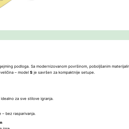
ejming podloga. Sa modernizovanom površinom, poboljšanim materijalim
 veličina – model
S
je savršen za kompaktnije setupe.
idealno za sve stilove igranja.
e – bez rasparivanja.
om
m igre.