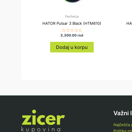
Periferije
HATOR Pulsar 3 Black (HTM610)
HA
3,300.00
Ocenjeno
rsd
sa
0
od
Dodaj u korpu
5
Važni 
Najčešća p
Politika pr