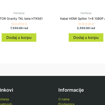
Periferije
Periferije
TOR Gravity TKL bela HTK561
Kabal HDMI Spliter 1×8 1080P 
7,550.00
Ocenjeno
rsd
3,550.00
Ocenjeno
rsd
sa
sa
0
0
od
od
Dodaj u korpu
Dodaj u korpu
5
5
linkovi
Informacije
itanja
O nama
ivatnosti
Prodavnica