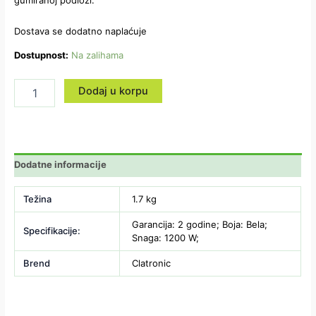
gumiranoj podlozi.
Dostava se dodatno naplaćuje
Dostupnost:
Na zalihama
Dodaj u korpu
Dodatne informacije
Težina
1.7 kg
Garancija: 2 godine; Boja: Bela;
Specifikacije:
Snaga: 1200 W;
Brend
Clatronic