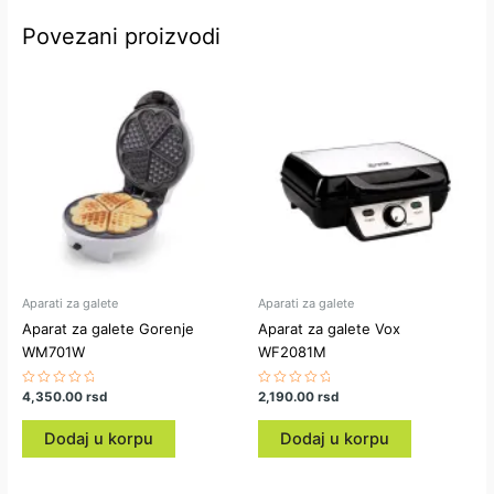
Povezani proizvodi
Aparati za galete
Aparati za galete
Aparat za galete Gorenje
Aparat za galete Vox
WM701W
WF2081M
Ocenjeno
4,350.00
rsd
Ocenjeno
2,190.00
rsd
sa
sa
0
0
od
od
Dodaj u korpu
Dodaj u korpu
5
5