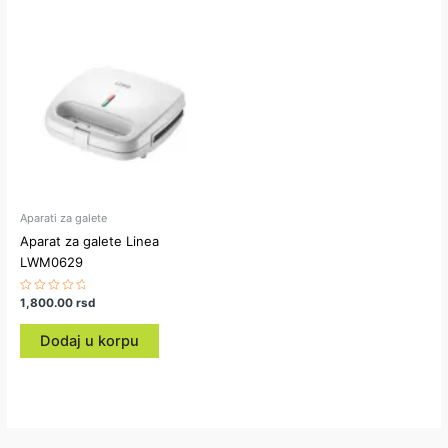
Aparati za galete
Aparat za galete Linea
LWM0629
Ocenjeno
1,800.00
rsd
sa
0
od
Dodaj u korpu
5