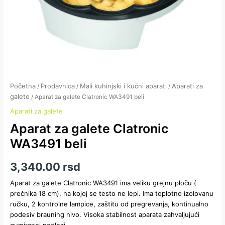
Početna
Prodavnica
Mali kuhinjski i kućni aparati
Aparati za
/
/
/
galete
/ Aparat za galete Clatronic WA3491 beli
Aparati za galete
Aparat za galete Clatronic
WA3491 beli
3,340.00
rsd
Aparat za galete Clatronic WA3491 ima veliku grejnu ploču (
prečnika 18 cm), na kojoj se testo ne lepi. Ima toplotno izolovanu
ručku, 2 kontrolne lampice, zaštitu od pregrevanja, kontinualno
podesiv brauning nivo. Visoka stabilnost aparata zahvaljujući