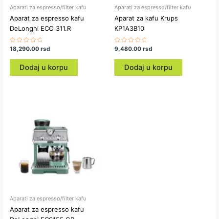
Aparati za espresso/filter kafu
Aparati za espresso/filter kafu
Aparat za espresso kafu
Aparat za kafu Krups
DeLonghi ECO 311.R
KP1A3B10
Ocenjeno
18,290.00
rsd
Ocenjeno
9,480.00
rsd
sa
sa
0
0
od
od
Dodaj u korpu
Dodaj u korpu
5
5
Aparati za espresso/filter kafu
Aparat za espresso kafu