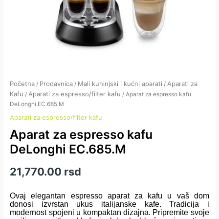
Početna
Prodavnica
Mali kuhinjski i kućni aparati
Aparati za
/
/
/
Kafu
Aparati za espresso/filter kafu
/
/ Aparat za espresso kafu
DeLonghi EC.685.M
Aparati za espresso/filter kafu
Aparat za espresso kafu
DeLonghi EC.685.M
21,770.00
rsd
Ovaj elegantan espresso aparat za kafu u vaš dom
donosi izvrstan ukus italijanske kafe. Tradicija i
modernost spojeni u kompaktan dizajna. Pripremite svoje