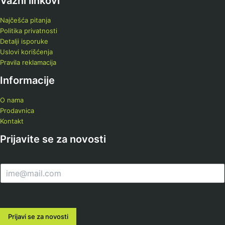
Važni linkovi
Najčešća pitanja
Politika privatnosti
Detalji isporuke
Uslovi korišćenja
Pravila reklamacija
Informacije
O nama
Prodavnica
Kontakt
Prijavite se za novosti
E
m
a
i
l
Prijavi se za novosti
*