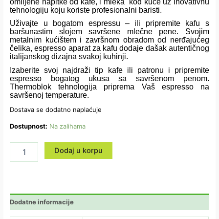
omiljene napitke od kafe, i mleka kod kuće uz inovativnu
tehnologiju koju koriste profesionalni baristi.
Uživajte u bogatom espressu – ili pripremite kafu s
baršunastim slojem savršene mlečne pene. Svojim
metalnim kućištem i završnom obradom od nerđajućeg
čelika, espresso aparat za kafu dodaje dašak autentičnog
italijanskog dizajna svakoj kuhinji.
Izaberite svoj najdraži tip kafe ili patronu i pripremite
espresso bogatog ukusa sa savršenom penom.
Thermoblok tehnologija priprema Vaš espresso na
savršenoj temperature.
Dostava se dodatno naplaćuje
Dostupnost:
Na zalihama
Dodaj u korpu
Dodatne informacije