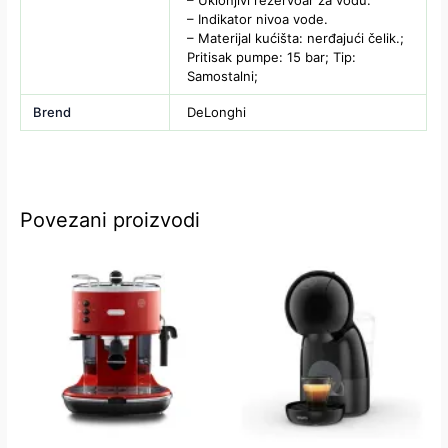
– Uklonjivi rezervoar za vodu.
– Indikator nivoa vode.
– Materijal kućišta: nerđajući čelik.;
Pritisak pumpe: 15 bar; Tip:
Samostalni;
Brend
DeLonghi
Povezani proizvodi