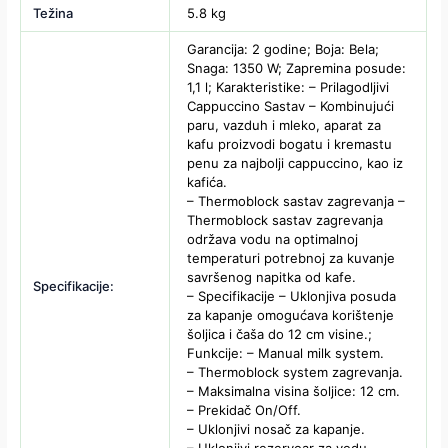
Težina
5.8 kg
Garancija: 2 godine; Boja: Bela;
Snaga: 1350 W; Zapremina posude:
1,1 l; Karakteristike: – Prilagodljivi
Cappuccino Sastav – Kombinujući
paru, vazduh i mleko, aparat za
kafu proizvodi bogatu i kremastu
penu za najbolji cappuccino, kao iz
kafića.
– Thermoblock sastav zagrevanja –
Thermoblock sastav zagrevanja
održava vodu na optimalnoj
temperaturi potrebnoj za kuvanje
savršenog napitka od kafe.
Specifikacije:
– Specifikacije – Uklonjiva posuda
za kapanje omogućava korištenje
šoljica i čaša do 12 cm visine.;
Funkcije: – Manual milk system.
– Thermoblock system zagrevanja.
– Maksimalna visina šoljice: 12 cm.
– Prekidač On/Off.
– Uklonjivi nosač za kapanje.