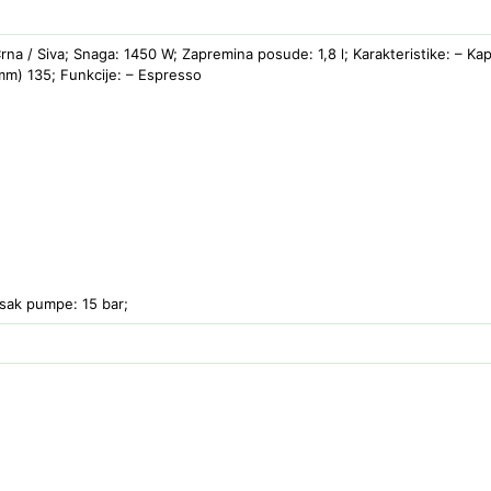
Crna / Siva; Snaga: 1450 W; Zapremina posude: 1,8 l; Karakteristike: – Ka
mm) 135; Funkcije: – Espresso
isak pumpe: 15 bar;