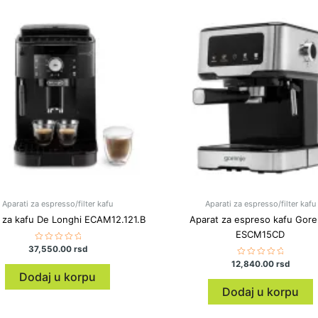
Aparati za espresso/filter kafu
Aparati za espresso/filter kafu
 za kafu De Longhi ECAM12.121.B
Aparat za espreso kafu Gore
ESCM15CD
37,550.00
Ocenjeno
rsd
sa
12,840.00
Ocenjeno
rsd
0
sa
od
Dodaj u korpu
0
5
od
Dodaj u korpu
5