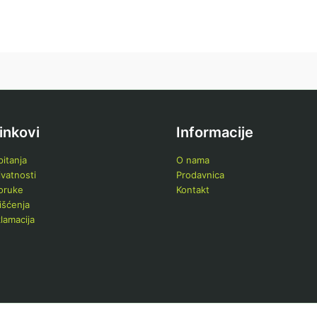
linkovi
Informacije
itanja
O nama
ivatnosti
Prodavnica
poruke
Kontakt
išćenja
klamacija