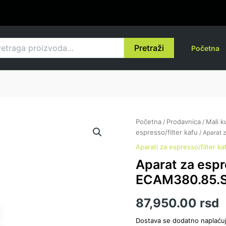
raga
Pretraži
Početna
Početna
Prodavnica
Mali k
/
/
espresso/filter kafu
/ Aparat 
Aparati za espresso/filter ka
Aparat za esp
ECAM380.85.
87,950.00
rsd
Dostava se dodatno naplaću