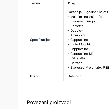
Težina
11 kg
Garancija: 2 godine; Boja: 
– Maksimalna visina čaše (
– Espresso Lungo
– Ristretto
– Doppio+
– Americano
Specifikacije:
– Cappuccino
– Latte Macchiato
– Cappuccino
– Cappuccino Mix
– Caffelatte
– Cortado
– Espresso Macchiato; Prit
Brend
DeLonghi
Povezani proizvodi