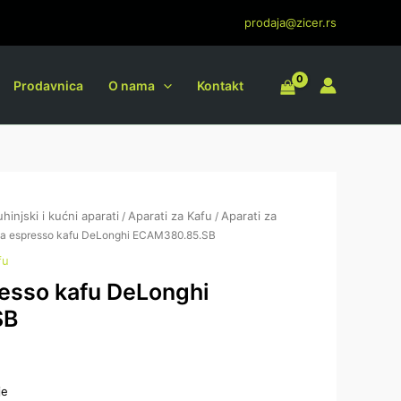
prodaja@zicer.rs
Prodavnica
O nama
Kontakt
uhinjski i kućni aparati
Aparati za Kafu
Aparati za
/
/
za espresso kafu DeLonghi ECAM380.85.SB
fu
resso kafu DeLonghi
SB
je