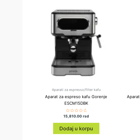
Aparati za espresso/filter kafu
Aparat za espreso kafu Gorenje
Aparat
ESCM15DBK
15,810.00
Ocenjeno
rsd
sa
0
od
Dodaj u korpu
5