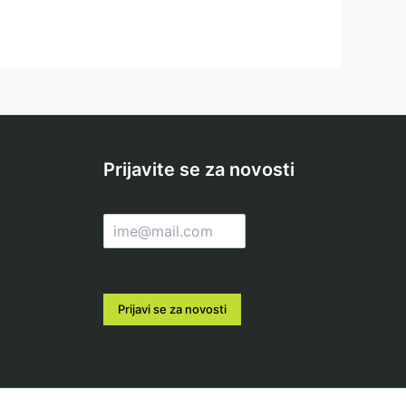
Prijavite se za novosti
E
m
a
i
l
Prijavi se za novosti
*