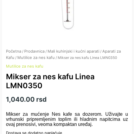
Početna
Prodavnica
Mali kuhinjski i kućni aparati
Aparati za
/
/
/
Kafu
Mutilice za nes kafu
/
/ Mikser za nes kafu Linea LMN0350
Mutilice za nes kafu
Mikser za nes kafu Linea
LMN0350
1,040.00
rsd
Mikser za mućenje Nes kafe sa dozerom. Uživajte u
vrhunski pripremljenim toplim ili hladnim napitcima uz
ovaj prenosivi, veoma kompaktan uređaj.
Dostava se dodatno naplaćuje