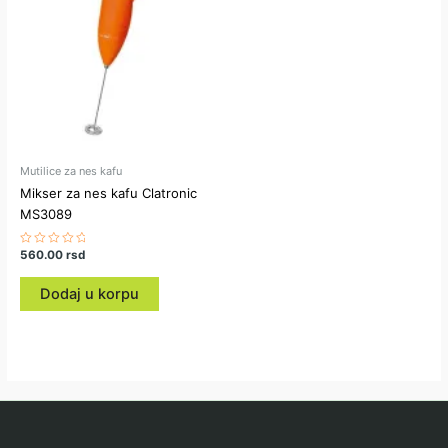
Mutilice za nes kafu
Mikser za nes kafu Clatronic
MS3089
Ocenjeno
560.00
rsd
sa
0
od
Dodaj u korpu
5