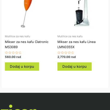
Mutilice za nes kafu
Mutilice za nes kafu
Mikser za nes kafu Clatronic
Mikser za nes kafu Linea
MS3089
LMN0355X
Ocenjeno
560.00
rsd
Ocenjeno
2,770.00
rsd
sa
sa
0
0
od
od
Dodaj u korpu
Dodaj u korpu
5
5