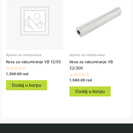
Aparati za varenje kesa
Aparati za varenje kesa
Kesa za vakumiranje VB 12/55
Kesa za vakumiranje VB
22/300
Ocenjeno
1,300.00
rsd
sa
Ocenjeno
1,560.00
rsd
0
sa
od
Dodaj u korpu
0
5
od
Dodaj u korpu
5