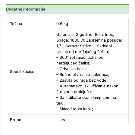
Dodatne informacije
Težina
0.6 kg
Garancija: 2 godine; Boja: Inox;
Snaga: 1800 W; Zapremina posude:
1,7 l; Karakteristike: – Skriveni
grejač od nerđajućeg čelika;
– 360° rotirajući bokal od
nerđajućeg čelika;
– Odvojiva baza;
Specifikacije:
– Ručno otvaranje poklopca;
– Zaštita od rada bez vode;
– Automatsko isključivanje nakon
što voda proključa;
– Sa indikatorskom lampicom na
telu;
– Skladište za kabl.;
Brend
Linea