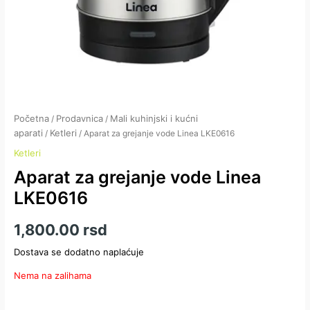
Početna
Prodavnica
Mali kuhinjski i kućni
/
/
aparati
Ketleri
/
/ Aparat za grejanje vode Linea LKE0616
Ketleri
Aparat za grejanje vode Linea
LKE0616
1,800.00
rsd
Dostava se dodatno naplaćuje
Nema na zalihama