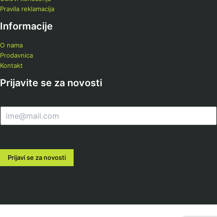
Pravila reklamacija
Informacije
O nama
Prodavnica
Kontakt
Prijavite se za novosti
E
m
a
i
l
Prijavi se za novosti
*