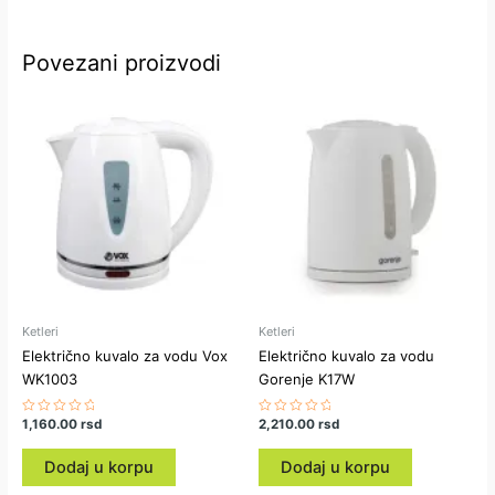
Povezani proizvodi
Ketleri
Ketleri
Električno kuvalo za vodu Vox
Električno kuvalo za vodu
WK1003
Gorenje K17W
Ocenjeno
1,160.00
rsd
Ocenjeno
2,210.00
rsd
sa
sa
0
0
od
od
Dodaj u korpu
Dodaj u korpu
5
5