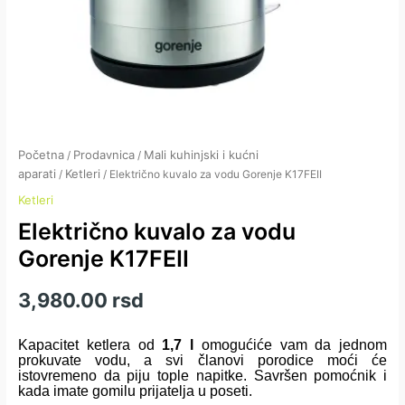
Početna
Prodavnica
Mali kuhinjski i kućni
/
/
aparati
Ketleri
/
/ Električno kuvalo za vodu Gorenje K17FEII
Ketleri
Električno kuvalo za vodu
Gorenje K17FEII
3,980.00
rsd
Kapacitet ketlera od
1,7 l
omogućiće vam da jednom
prokuvate vodu, a svi članovi porodice moći će
istovremeno da piju tople napitke. Savršen pomoćnik i
kada imate gomilu prijatelja u poseti.