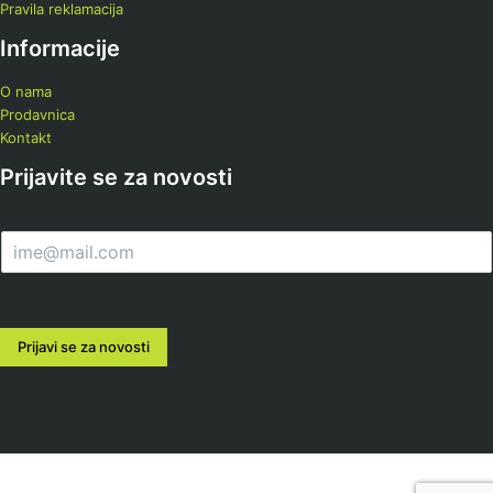
Pravila reklamacija
Informacije
O nama
Prodavnica
Kontakt
Prijavite se za novosti
E
m
a
i
l
Prijavi se za novosti
*