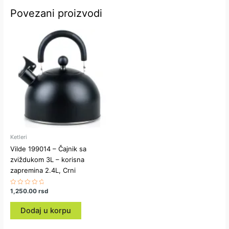
Povezani proizvodi
Ketleri
Vilde 199014 – Čajnik sa
zviždukom 3L – korisna
zapremina 2.4L, Crni
Ocenjeno
1,250.00
rsd
sa
0
od
Dodaj u korpu
5