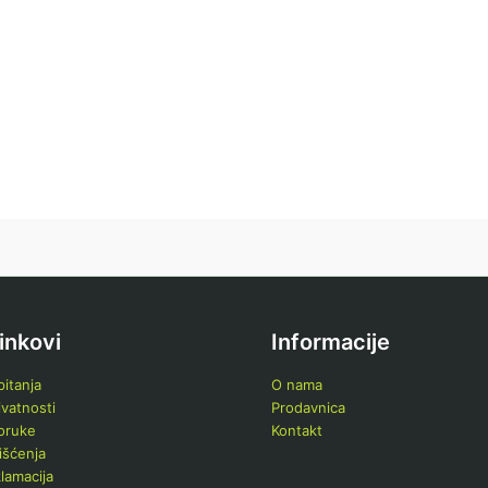
linkovi
Informacije
itanja
O nama
ivatnosti
Prodavnica
poruke
Kontakt
išćenja
klamacija