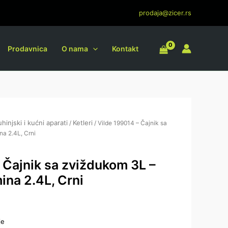
sa
prodaja@zicer.rs
zviždukom
3L
-
Prodavnica
O nama
Kontakt
korisna
zapremina
2.4L,
Crni
količina
uhinjski i kućni aparati
Ketleri
/
/ Vilde 199014 – Čajnik sa
na 2.4L, Crni
 Čajnik sa zviždukom 3L –
ina 2.4L, Crni
je