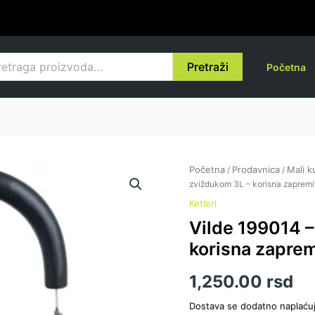
raga
Pretraži
Početna
Vilde
Početna
Prodavnica
Mali k
/
/
199014
zviždukom 3L – korisna zapremi
-
Ketleri
Čajnik
Vilde 199014 –
sa
zviždukom
korisna zaprem
3L
-
1,250.00
rsd
korisna
zapremina
Dostava se dodatno naplaću
2.4L,