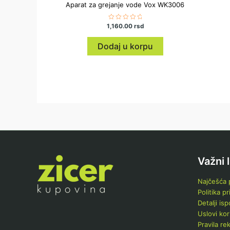
Aparat za grejanje vode Vox WK3006
1,160.00
Ocenjeno
rsd
sa
0
od
Dodaj u korpu
5
Važni 
Najčešća p
Politika pr
Detalji is
Uslovi kor
Pravila re