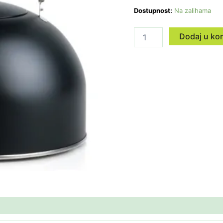
Crni
Dostupnost:
Na zalihama
količina
Dodaj u ko