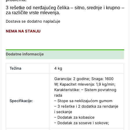
3 rešetke od nerđajućeg čelika – sitno, srednje i krupno –
za različite vrste mlevenja.
Dostava se dodatno naplaćuje
NEMA NA STANJU
Dodatne informacije
Težina
4 kg
Garancija: 2 godine; Snaga: 1600
W; Kapacitet mlevenja: 1,9 kg/min;
Karakteristike: – Sistem povratnog
rada
Specifikacije:
– Stope sa neklizajućom gumom
– 3 rešetke i 2 dodatka za rendanje
i seckanje
– Dodatak za kobasice
– Dodatak za soseve i sokove;