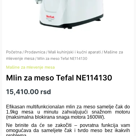
Početna
Prodavnica
Mali kuhinjski i kućni aparati
Mašine za
/
/
/
mlevenje mesa
/ Mlin za meso Tefal NE114130
Mašine za mlevenje mesa
Mlin za meso Tefal NE114130
15,410.00
rsd
Efikasan multifunkcionalan mlin za meso samelje čak do
1.9kg mesa u minutu zahvaljujući snažnom motoru
(maksimalna blokirana snaga motora 1600W).
Ne brinite da će se zakočiti – povratna funkcija vam
omogućava da sameljete čak i tvrdo meso bez ikakvih
problema.