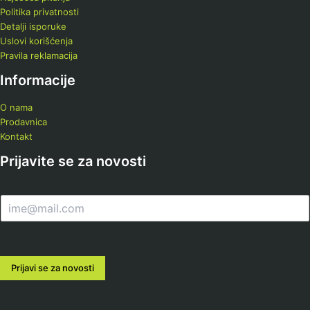
Politika privatnosti
Detalji isporuke
Uslovi korišćenja
Pravila reklamacija
Informacije
O nama
Prodavnica
Kontakt
Prijavite se za novosti
E
m
a
i
l
Prijavi se za novosti
*