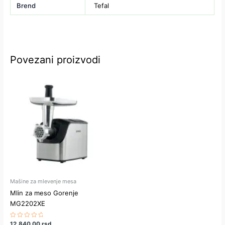
Brend
Tefal
Povezani proizvodi
Mašine za mlevenje mesa
Mlin za meso Gorenje
MG2202XE
Ocenjeno
12,840.00
rsd