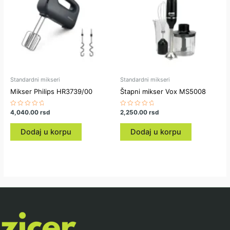
Standardni mikseri
Standardni mikseri
Mikser Philips HR3739/00
Štapni mikser Vox MS5008
Ocenjeno
4,040.00
rsd
Ocenjeno
2,250.00
rsd
sa
sa
0
0
od
od
Dodaj u korpu
Dodaj u korpu
5
5