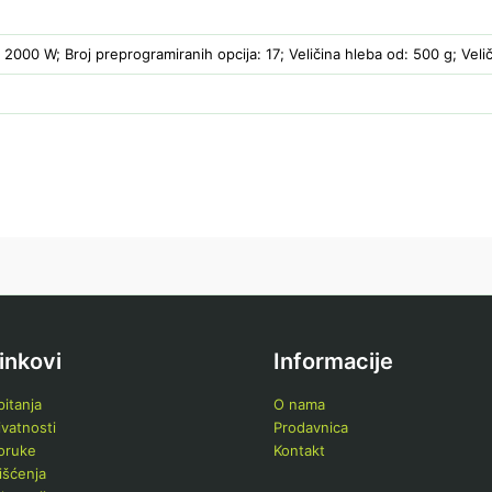
 2000 W; Broj preprogramiranih opcija: 17; Veličina hleba od: 500 g; Veli
linkovi
Informacije
itanja
O nama
ivatnosti
Prodavnica
poruke
Kontakt
išćenja