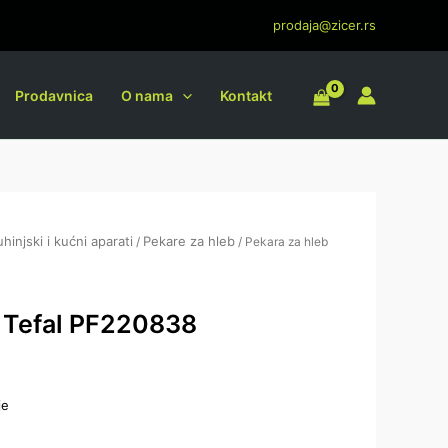
prodaja@zicer.rs
Prodavnica
O nama
Kontakt
uhinjski i kućni aparati
Pekare za hleb
/
/ Pekara za hleb
b Tefal PF220838
je