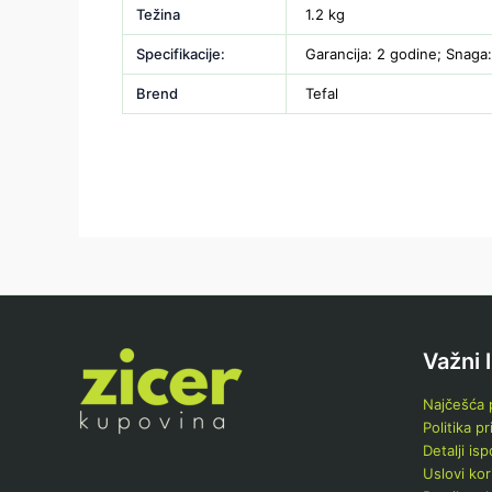
Težina
1.2 kg
Specifikacije:
Garancija: 2 godine; Snaga:
Brend
Tefal
Važni 
Najčešća p
Politika pr
Detalji is
Uslovi kor