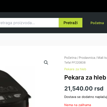
raga
Pretraži
Početna
Početna
Prodavnica
Mali k
/
/
Tefal PF220838
Pekare za hleb
Pekara za hle
21,540.00
rsd
Dostava se dodatno naplaću
Nema na zalihama