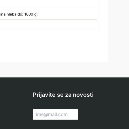
čina hleba do: 1000 g;
Prijavite se za novosti
E
m
a
i