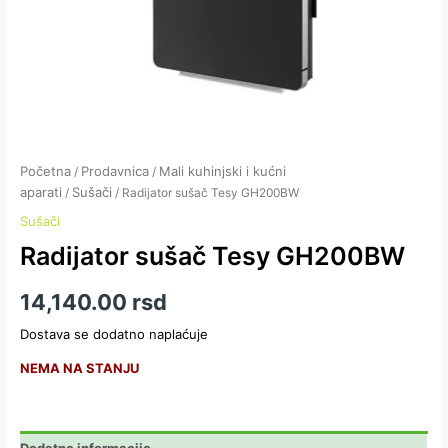
Početna
Prodavnica
Mali kuhinjski i kućni
/
/
aparati
Sušači
/
/ Radijator sušač Tesy GH200BW
Sušači
Radijator sušač Tesy GH200BW
14,140.00
rsd
Dostava se dodatno naplaćuje
NEMA NA STANJU
Dodatne informacije