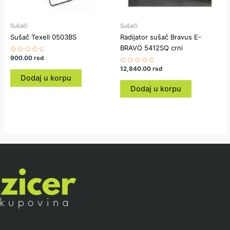
Sušači
Sušači
Sušač Texell 0503BS
Radijator sušač Bravus E-
BRAVO 5412SQ crni
Ocenjeno
900.00
rsd
sa
Ocenjeno
12,840.00
rsd
0
sa
od
Dodaj u korpu
0
5
od
Dodaj u korpu
5