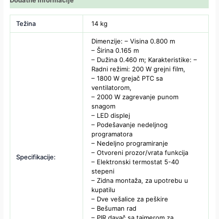
Težina
14 kg
Dimenzije: – Visina 0.800 m
– Širina 0.165 m
– Dužina 0.460 m; Karakteristike: –
Radni režimi: 200 W grejni film,
– 1800 W grejač PTC sa
ventilatorom,
– 2000 W zagrevanje punom
snagom
– LED displej
– Podešavanje nedeljnog
programatora
– Nedeljno programiranje
– Otvoreni prozor/vrata funkcija
Specifikacije:
– Elektronski termostat 5-40
stepeni
– Zidna montaža, za upotrebu u
kupatilu
– Dve vešalice za peškire
– Bešuman rad
– PIR davač sa tajmerom za