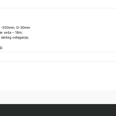
Š -550mm, D-30mm
je veša – 18m;
 lakšeg odlaganja;
g;