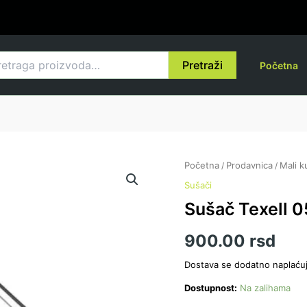
raga
Pretraži
Početna
Sušač
Početna
Prodavnica
Mali k
/
/
Texell
Sušači
0503BS
Sušač Texell 
količina
900.00
rsd
Dostava se dodatno naplaću
Dostupnost:
Na zalihama