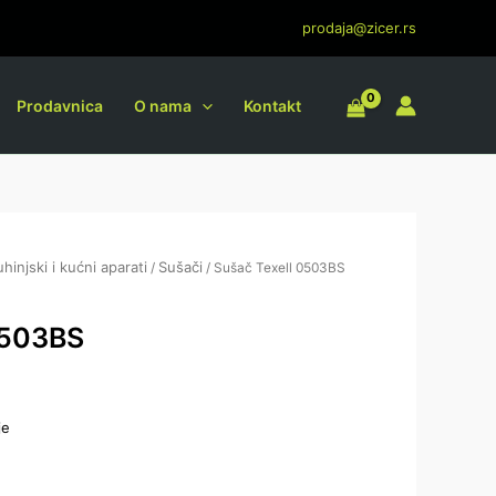
prodaja@zicer.rs
Prodavnica
O nama
Kontakt
uhinjski i kućni aparati
Sušači
/
/ Sušač Texell 0503BS
0503BS
je